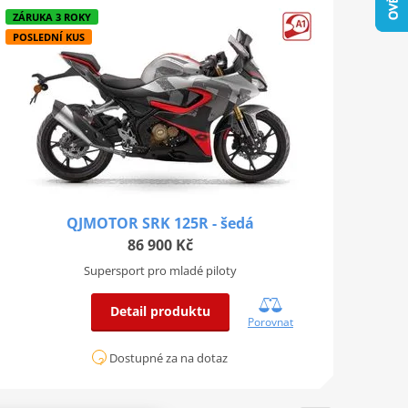
ZÁRUKA 3 ROKY
POSLEDNÍ KUS
QJMOTOR SRK 125R - šedá
86 900 Kč
Supersport pro mladé piloty
Detail produktu
Porovnat
Dostupné za na dotaz