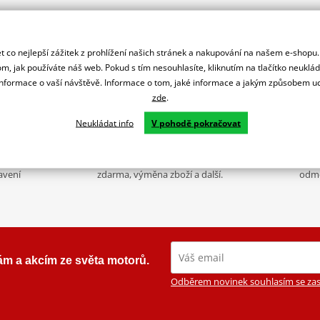
 co nejlepší zážitek z prohlížení našich stránek a nakupování na našem e-shopu
m, jak používáte náš web. Pokud s tím nesouhlasíte, kliknutím na tlačítko neuklá
formace o vaší návštěvě. Informace o tom, jaké informace a jakým způsobem
zde
.
Neukládat info
V pohodě pokračovat
 zkušeností
Nadstandardní služby
K2
servisu i prodeji
Registrace motorky, předváděcí jízdy
Výbava? Servis? 
avení
zdarma, výměna zboží a další.
odmě
ám a akcím ze světa motorů.
Odběrem novinek souhlasím se zas