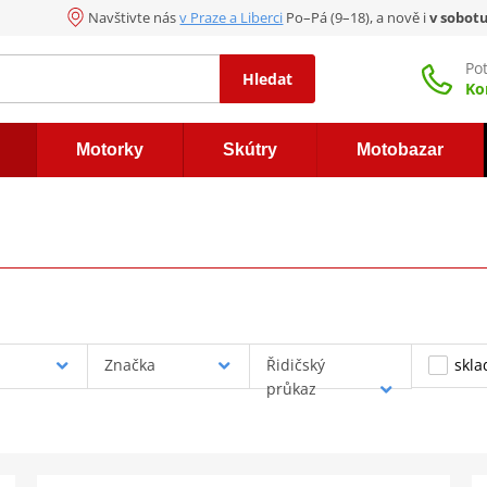
Navštivte nás
v Praze a Liberci
Po–Pá (9–18), a nově i
v sobot
Po
Hledat
Ko
Motorky
Skútry
Motobazar
Značka
Řidičský
skl
průkaz