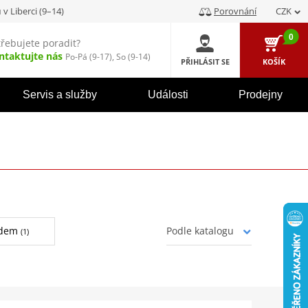
u
v Liberci (9–14)
Porovnání
CZK
0
třebujete poradit?
ntaktujte nás
Po-Pá (9-17), So (9-14)
PŘIHLÁSIT SE
KOŠÍK
Servis a služby
Události
Prodejny
adem
(1)