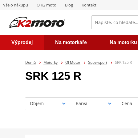
Vše o nákupu
O K2 moto
Blog
Kontakt
Výprodej
Na motorkáře
Na motorku
Domů
Motorky
QJ Motor
Supersport
SRK 125 R
SRK 125 R
Objem
Barva
Cena