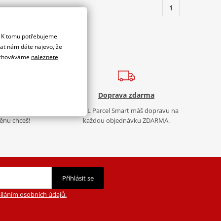
1
. K tomu potřebujeme
dat nám dáte najevo, že
 uchováváme
naleznete
 Bonus
Doprava zdarma
Sleva? Ty volíš, jakou
S PPL Parcel Smart máš dopravu na
nu chceš!
každou objednávku ZDARMA.
Přihlásit se
íláním osobních údajů.