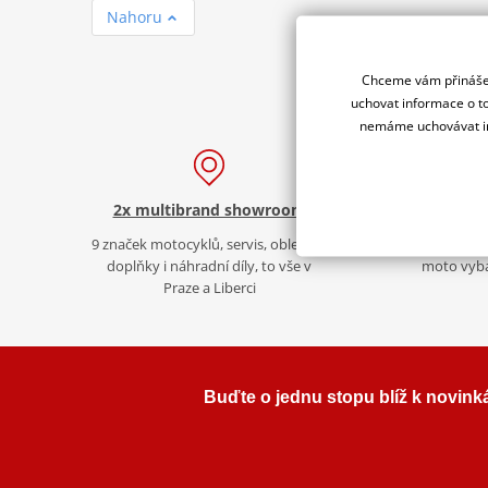
Nahoru
Chceme vám přinášet
uchovat informace o to
nemáme uchovávat in
2x multibrand showroom
Více než 30 let
9 značek motocyklů, servis, oblečení,
Za řídítky motorek, v 
doplňky i náhradní díly, to vše v
moto vyb
Praze a Liberci
Buďte o jednu stopu blíž k novink