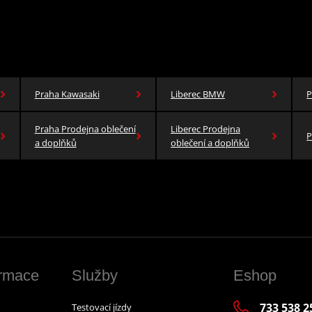
Praha Kawasaki
Liberec BMW
P
Praha Prodejna oblečení
Liberec Prodejna
P
a doplňků
oblečení a doplňků
ormace
Služby
Eshop
733 538 2
Testovací jízdy