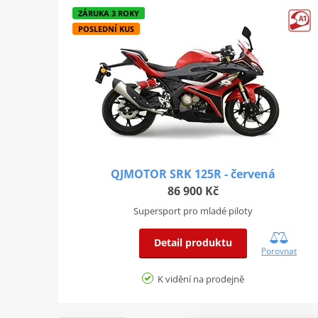
ZÁRUKA 3 ROKY
POSLEDNÍ KUS
QJMOTOR SRK 125R - červená
86 900 Kč
Supersport pro mladé piloty
Detail produktu
Porovnat
K vidění na prodejně