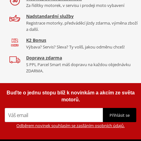
Za řídítky motorek, v servisu i prodeji moto vybavení
zajišťují bezpečné a výkonné brzdění. Jízda se stává zážitkem,
jehož podstatou je rychlost a kontrola, s ochranným předním
Nadstandardní služby
štítem přizpůsobeným všem typům povětrnostních podmínek.
Registrace motorky, předváděcí jízdy zdarma, výměna zboží
a další.
K2 Bonus
Výbava? Servis? Sleva? Ty volíš, jakou odměnu chceš!
Doprava zdarma
S PPL Parcel Smart máš dopravu na každou objednávku
ZDARMA.
Buďte o jednu stopu blíž k novinkám a akcím ze světa
motorů.
Přihlásit se
Odběrem novinek souhlasím se zasíláním osobních údajů.