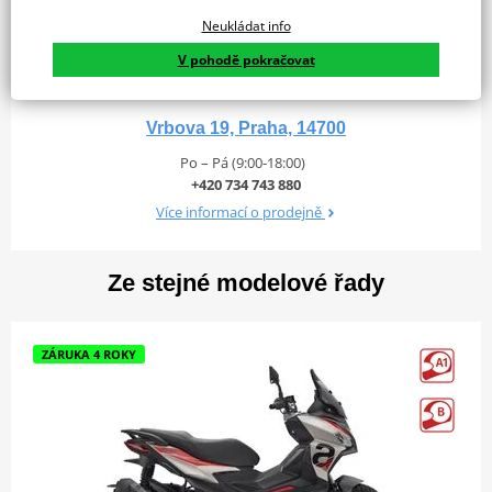
Neukládat info
V pohodě pokračovat
Vrbova 19, Praha, 14700
Po – Pá (9:00-18:00)
+420 734 743 880
Více informací o prodejně
Sportovní zážitky na každý den
Ze stejné modelové řady
Aprilia SR GT je navržena tak, aby dokázala využít touhu po
dobrodružství, která přesahuje hranice města, a hledá zábavu v
jakémkoli terénu, přičemž maximálně využívá výkon svého motoru
ZÁRUKA 4 ROKY
i-get. Živá 125 s výkonem 11 kW a výkonná 13kW 200 jsou vybaveny
systémem RISS (Regulated Inverter Start & Stop System). Síla a
hbitost, takže se můžete pustit do jakékoli výzvy a pocítit vášeň při
každém skoku za jízdy.