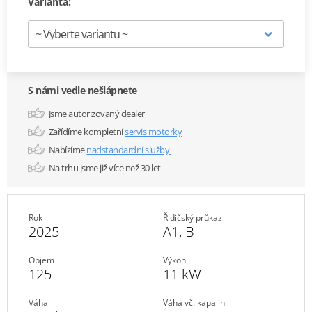
Varianta:
S námi vedle nešlápnete
Jsme autorizovaný dealer
Zařídíme kompletní
servis motorky
Nabízíme
nadstandardní služby
Na trhu jsme již více než 30 let
Rok
Řidičský průkaz
2025
A1
,
B
Objem
Výkon
125
11 kW
Váha
Váha vč. kapalin