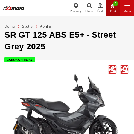
0
Prodejny
Hledat
Účet
Košík
Menu
Hledat
Domů
Skútry
Aprilia
SR GT 125 ABS E5+ - Street
Grey 2025
ZÁRUKA 4 ROKY