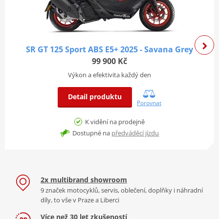
SR GT 125 Sport ABS E5+ 2025 - Savana Grey
99 900 Kč
Výkon a efektivita každý den
Detail produktu
Porovnat
K vidění na prodejně
Dostupné na
předváděcí jízdu
Žádná omezení, jen jízda
2x multibrand showroom
9 značek motocyklů, servis, oblečení, doplňky i náhradní
Aprilia SR GT se hbitě proplétá městským provozem a snadno
díly, to vše v Praze a Liberci
zdolává překážky. Odpružení s dlouhým zdvihem tlumí jezdce na
Více než 30 let zkušeností
hrbolatém povrchu, zatímco kotoučové brzdy s vlnovými kotouči