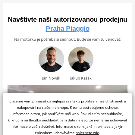
Mikina Aprilia Big Logo -
APRILIA Mikina Next Rival
(2021–2026)
na dobrodružství mimo město, je agilní, sportovní a všestranný
černá
Tech by Alpinestars - 2026
Převodovka
Bezstupňová převodovka (CVT)
díky odpružení s dlouhým zdvihem a tvarovaným kolům.
Ochranné, funkční a aktivní jízdní vlastnosti, které zajišťují lepší
Navštivte naši autorizovanou prodejnu
Rám a rozměry
kontrolu na silnici, to je kolo, na kterém je jízda zábavná a
Praha Piaggio
dynamická, ať už se vydáte kamkoli.
Přizpůsobte se svému stylu
D x Š x V
1920 x 765 x 1295 mm
Na motorku je potřeba si sednout. Bude se vám tu věnovat:
Objem palivové nádrže
9 litrů
Aprilia SR GT s robustními liniemi, které vzbuzují pozornost, ať už
se objeví kdekoli, je ztělesněním pravého ducha designu
sportovních motocyklů. Nahá řídítka a full-LED světla ještě více
zdůrazňují jeho dynamický, agresivní charakter a činí z tohoto
5 490 Kč
skútru autentický symbol stylu a dobrodružství na dvou kolech.
Jan Novák
Jakub Kašák
Skladem
Každý výlet se stane vzrušující výzvou.
2 290 Kč
6 390 Kč
Skladem
Skladem
Chceme vám přinášet co nejlepší zážitek z prohlížení našich stránek a
nakupování na našem e-shopu. K tomu potřebujeme uchovat
informace o tom, jak používáte náš web. Pokud s tím nesouhlasíte,
kliknutím na tlačítko neukládat nám dáte najevo, že nemáme uchovávat
informace o vaší návštěvě. Informace o tom, jaké informace a jakým
způsobem uchováváme
naleznete zde
.