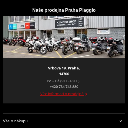
Vzhled navržený pro jízdu ve městě
Naše prodejna Praha Piaggio
Aprilia SR GT 125 kombinuje sošné linie a propracované tvary a
nově definuje rovnováhu mezi elegancí a městským duchem.
Přední štít se zvedá směrem k zádi a vytváří dynamický profil,
zatímco černé detaily, jako jsou přední blatník, kola, stupačky
spolujezdce a spoiler s logem Aprilia na každé straně, dokonale
doplňují výrazné barvy livrejí. Černošedé sedlo spolu s obtisky s
posunem a obtisky s logem na zádi dodávají osobitost a konečný
lesk vzhledu, který kombinuje styl a výkon.
Vrbova 19, Praha,
14700
Po – Pá (9:00-18:00)
+420 734 743 880
Více informací o prodejně
Vše o nákupu