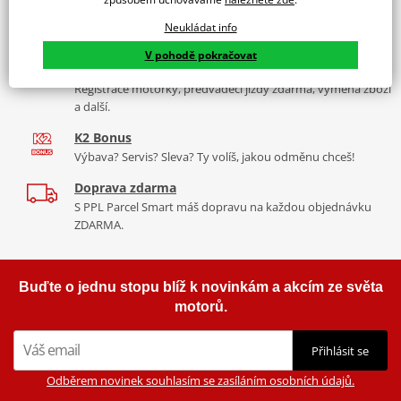
Více než 30 let zkušeností
Neukládat info
Za řídítky motorek, v servisu i prodeji moto vybavení
V pohodě pokračovat
Nadstandardní služby
Registrace motorky, předváděcí jízdy zdarma, výměna zboží
a další.
K2 Bonus
Výbava? Servis? Sleva? Ty volíš, jakou odměnu chceš!
Doprava zdarma
S PPL Parcel Smart máš dopravu na každou objednávku
ZDARMA.
Buďte o jednu stopu blíž k novinkám a akcím ze světa
motorů.
Přihlásit se
Odběrem novinek souhlasím se zasíláním osobních údajů.