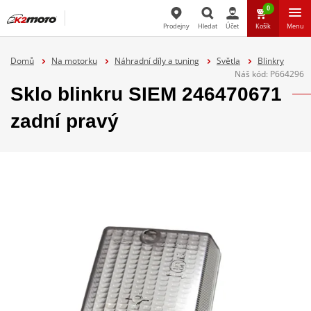
0
Prodejny
Hledat
Účet
Košík
Menu
Hledat
Domů
Na motorku
Náhradní díly a tuning
Světla
Blinkry
Náš kód:
P664296
Sklo blinkru SIEM 246470671
zadní pravý