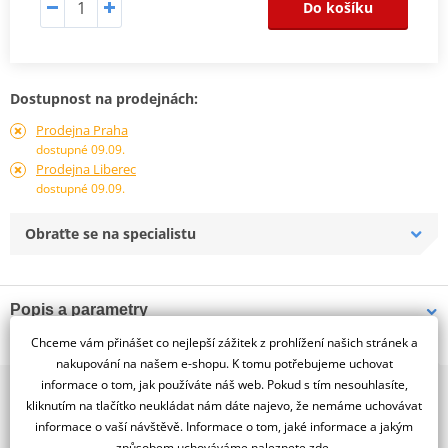
Do košíku
Dostupnost na prodejnách:
Prodejna Praha
dostupné 09.09.
Prodejna Liberec
dostupné 09.09.
Obraťte se na specialistu
Popis a parametry
Chceme vám přinášet co nejlepší zážitek z prohlížení našich stránek a
Jsme autorizovaný
dealer značky SIEM
nakupování na našem e-shopu. K tomu potřebujeme uchovat
informace o tom, jak používáte náš web. Pokud s tím nesouhlasíte,
2x multibrand showroom
Siem rear right indicator lens Piaggio Vespa Pk 50-125s
kliknutím na tlačítko neukládat nám dáte najevo, že nemáme uchovávat
9 značek motocyklů, servis, oblečení, doplňky i náhradní
informace o vaší návštěvě. Informace o tom, jaké informace a jakým
díly, to vše v Praze a Liberci
způsobem uchováváme
naleznete zde
.