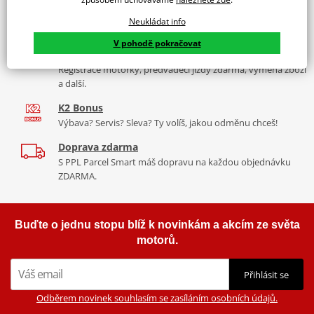
Více než 30 let zkušeností
Neukládat info
Za řídítky motorek, v servisu i prodeji moto vybavení
V pohodě pokračovat
Nadstandardní služby
Registrace motorky, předváděcí jízdy zdarma, výměna zboží
a další.
K2 Bonus
Výbava? Servis? Sleva? Ty volíš, jakou odměnu chceš!
Doprava zdarma
S PPL Parcel Smart máš dopravu na každou objednávku
ZDARMA.
Buďte o jednu stopu blíž k novinkám a akcím ze světa
motorů.
Přihlásit se
Odběrem novinek souhlasím se zasíláním osobních údajů.