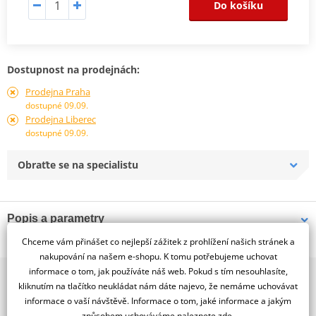
Do košíku
Dostupnost na prodejnách:
Prodejna Praha
dostupné 09.09.
Prodejna Liberec
dostupné 09.09.
Obraťte se na specialistu
Popis a parametry
Chceme vám přinášet co nejlepší zážitek z prohlížení našich stránek a
Jsme autorizovaný
dealer značky SIEM
nakupování na našem e-shopu. K tomu potřebujeme uchovat
informace o tom, jak používáte náš web. Pokud s tím nesouhlasíte,
2x multibrand showroom
Siem Piaggio Vespa pk50-125s white left rear arrow lens
kliknutím na tlačítko neukládat nám dáte najevo, že nemáme uchovávat
9 značek motocyklů, servis, oblečení, doplňky i náhradní
informace o vaší návštěvě. Informace o tom, jaké informace a jakým
díly, to vše v Praze a Liberci
způsobem uchováváme
naleznete zde
.