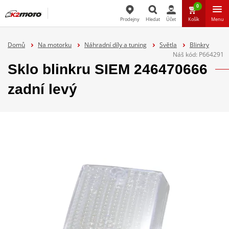
0
Prodejny
Hledat
Účet
Košík
Menu
Hledat
Domů
Na motorku
Náhradní díly a tuning
Světla
Blinkry
Náš kód:
P664291
Sklo blinkru SIEM 246470666
zadní levý