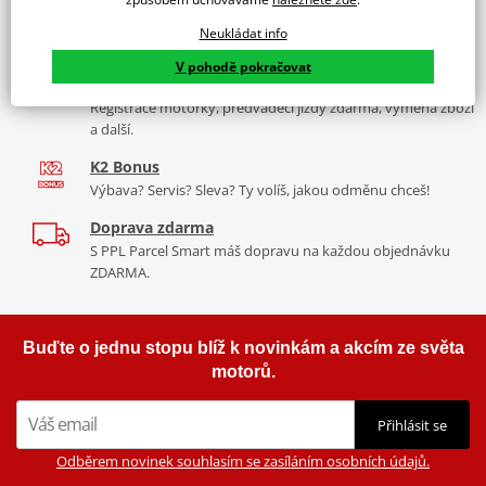
Více než 30 let zkušeností
Neukládat info
Za řídítky motorek, v servisu i prodeji moto vybavení
V pohodě pokračovat
Nadstandardní služby
Registrace motorky, předváděcí jízdy zdarma, výměna zboží
a další.
K2 Bonus
Výbava? Servis? Sleva? Ty volíš, jakou odměnu chceš!
Doprava zdarma
S PPL Parcel Smart máš dopravu na každou objednávku
ZDARMA.
Buďte o jednu stopu blíž k novinkám a akcím ze světa
motorů.
Přihlásit se
Odběrem novinek souhlasím se zasíláním osobních údajů.