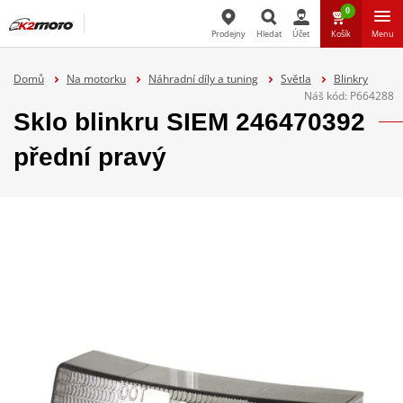
0
Prodejny
Hledat
Účet
Košík
Menu
Hledat
Domů
Na motorku
Náhradní díly a tuning
Světla
Blinkry
Náš kód:
P664288
Sklo blinkru SIEM 246470392
přední pravý