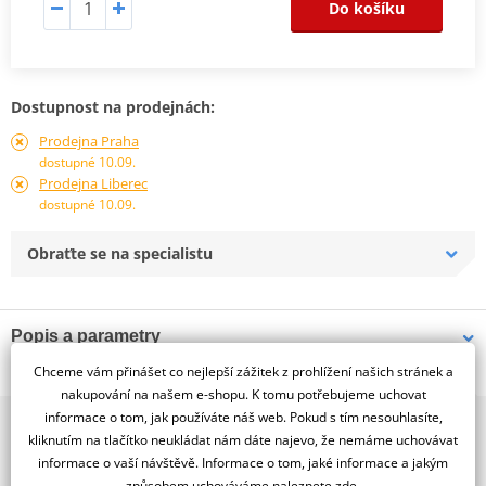
Do košíku
Dostupnost na prodejnách:
Prodejna Praha
dostupné 10.09.
Prodejna Liberec
dostupné 10.09.
Obraťte se na specialistu
Popis a parametry
Chceme vám přinášet co nejlepší zážitek z prohlížení našich stránek a
Jsme autorizovaný
dealer značky SIEM
nakupování na našem e-shopu. K tomu potřebujeme uchovat
informace o tom, jak používáte náš web. Pokud s tím nesouhlasíte,
2x multibrand showroom
Siem front right indicator lens Piaggio Vespa Px 80-125- 150-200
kliknutím na tlačítko neukládat nám dáte najevo, že nemáme uchovávat
9 značek motocyklů, servis, oblečení, doplňky i náhradní
informace o vaší návštěvě. Informace o tom, jaké informace a jakým
díly, to vše v Praze a Liberci
způsobem uchováváme
naleznete zde
.