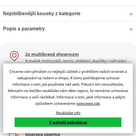
Nejoblíbenější kousky z kategorie
Popis a parametry
Rezistor blinkru MOTION
Miniblinkry MOTION
STUFF z 10W
STUFF karbonový krátká
Jsme autorizovaný
nožička
dealer značky RMS
2x multibrand showroom
LENTE FREC.POS.DX-SX F12 ARA
9 značek motocyklů, servis, oblečení, doplňky i náhradní
díly, to vše v Praze a Liberci
Chceme vám přinášet co nejlepší zážitek z prohlížení našich stránek a
Více než 30 let zkušeností
nakupování na našem e-shopu. K tomu potřebujeme uchovat
Za řídítky motorek, v servisu i prodeji moto vybavení
informace o tom, jak používáte náš web. Pokud s tím nesouhlasíte,
kliknutím na tlačítko neukládat nám dáte najevo, že nemáme uchovávat
Nadstandardní služby
informace o vaší návštěvě. Informace o tom, jaké informace a jakým
Registrace motorky, předváděcí jízdy zdarma, výměna zboží
způsobem uchováváme
naleznete zde
.
a další.
Neukládat info
189 Kč
289 Kč
K2 Bonus
V pohodě pokračovat
Skladem
Skladem
Výbava? Servis? Sleva? Ty volíš, jakou odměnu chceš!
Doprava zdarma