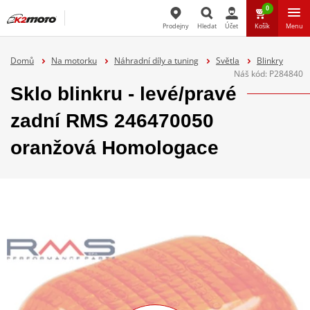
0
Prodejny
Hledat
Účet
Košík
Menu
Hledat
Domů
Na motorku
Náhradní díly a tuning
Světla
Blinkry
Náš kód:
P284840
Sklo blinkru - levé/pravé
zadní RMS 246470050
oranžová Homologace