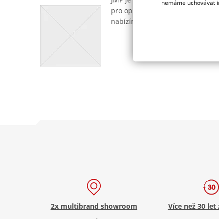
nemáme uchovávat in
pro opravu motocyklů. Sortiment z
nabízíme sady šroubků, matic a 
2x multibrand showroom
Více než 30 let