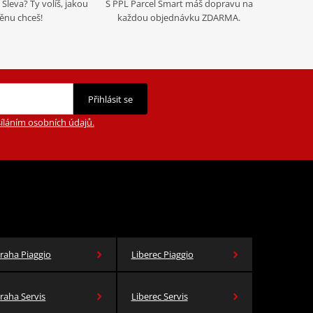
Sleva? Ty volíš, jakou
S PPL Parcel Smart máš dopravu na
nu chceš!
každou objednávku ZDARMA.
Přihlásit se
íláním osobních údajů.
raha Piaggio
Liberec Piaggio
raha Servis
Liberec Servis