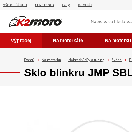
Vše o nákupu
O K2 moto
Blog
Kontakt
Výprodej
Na motorkáře
Na motorku
Domů
Na motorku
Náhradní díly a tuning
Světla
B
Sklo blinkru JMP SBL