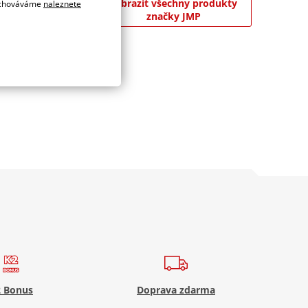
Zobrazit všechny produkty
 uchováváme
naleznete
ívky. Dále
značky JMP
 Bonus
Doprava zdarma