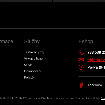
ormace
Služby
Eshop
733 538 2
Testovací jízdy
Výkup a bazar
objedna
Servis
Po-Pá (9-
Financování
Pojištění
Facebook
ht © 1993 - 2026 K2 moto s.r.o.
Všechna práva vyhrazena. Technicky zajišťuje
Si