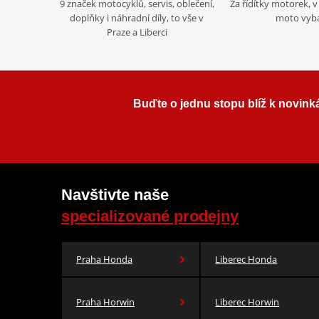
9 značek motocyklů, servis, oblečení,
Za řídítky motorek, v 
doplňky i náhradní díly, to vše v
moto vyb
Praze a Liberci
Buďte o jednu stopu blíž k novink
Navštivte naše
specializované prodejny
Praha Honda
Liberec Honda
Praha Horwin
Liberec Horwin