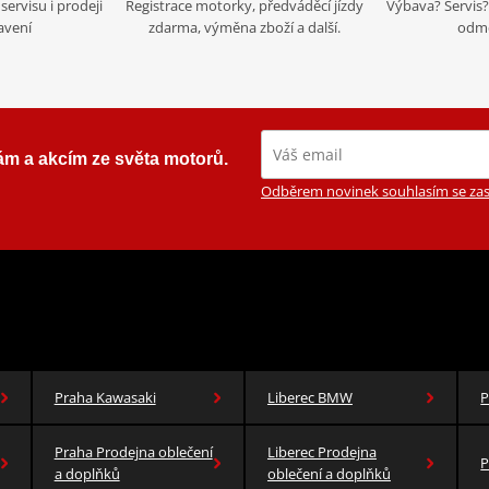
servisu i prodeji
Registrace motorky, předváděcí jízdy
Výbava? Servis? 
avení
zdarma, výměna zboží a další.
odmě
ám a akcím ze světa motorů.
Odběrem novinek souhlasím se zas
Praha Kawasaki
Liberec BMW
P
Praha Prodejna oblečení
Liberec Prodejna
P
a doplňků
oblečení a doplňků