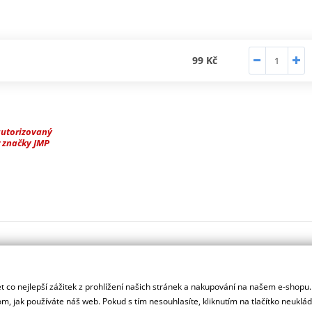
99 Kč
autorizovaný
 značky JMP
 co nejlepší zážitek z prohlížení našich stránek a nakupování na našem e-shopu
m, jak používáte náš web. Pokud s tím nesouhlasíte, kliknutím na tlačítko neuklá
pod firmu JM Products. JMP vyrábí vysoce kvalitní elektronická zaří