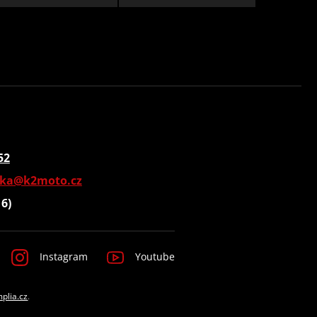
52
vka@k2moto.cz
16)
Instagram
Youtube
mplia.cz
.