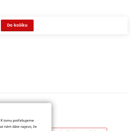
Do košíku
. K tomu potřebujeme
dat nám dáte najevo, že
zení a nástroje