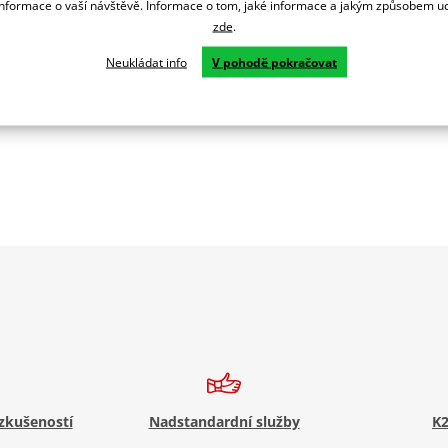
formace o vaší návštěvě. Informace o tom, jaké informace a jakým způsobem
ahrnuje startéry, startovací relé, CDI řídící jednotky a zapalovací c
zde
.
různé nářadí na opravu motocyklu
Neukládat info
V pohodě pokračovat
 zkušeností
Nadstandardní služby
K2