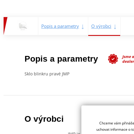
Popis a parametry
O výrobci
Jsme 
Popis a parametry
dealer
Sklo blinkru pravé JMP
O výrobci
Chceme vám přinášet
uchovat informace o to
JMP je německá značka spadající 