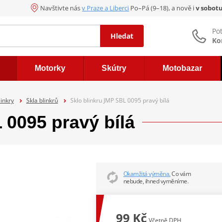
Navštivte nás
v Praze a Liberci
Po–Pá (9–18), a nově i
v sobot
Po
Hledat
Ko
Motorky
Skútry
Motobazar
linkry
Skla blinkrů
Sklo blinkru JMP SBL 0095 pravý bílá
 0095 pravý bílá
Okamžitá výměna.
Co vám
nebude, ihned vyměníme.
99 Kč
Včetně DPH