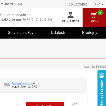
u
v Liberci (9–14)
Porovnání
CZK
0
třebujete poradit?
ntaktujte nás
Po-Pá (9-17), So (9-14)
PŘIHLÁSIT SE
KOŠÍK
Servis a služby
Události
Prodejny
Náš kód:
P88956
Doprava zdarma
u
objednávek nad 0 Kč