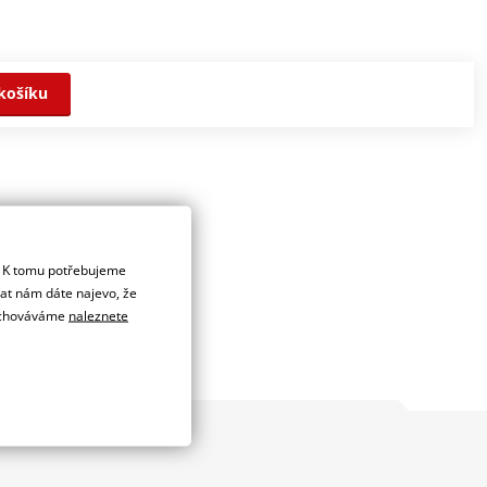
košíku
. K tomu potřebujeme
dat nám dáte najevo, že
 uchováváme
naleznete