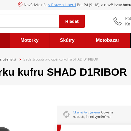
Navštivte nás
v Praze a Liberci
Po–Pá (9–18), a nově i
v sobot
Po
Hledat
Ko
Motorky
Skútry
Motobazar
íslušenství
Sada šroubů pro opěrku kufru SHAD D1RIBOR
ěrku kufru SHAD D1RIBOR
Okamžitá výměna.
Co vám
nebude, ihned vyměníme.