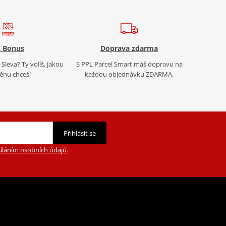
 Bonus
Doprava zdarma
Sleva? Ty volíš, jakou
S PPL Parcel Smart máš dopravu na
nu chceš!
každou objednávku ZDARMA.
Přihlásit se
íláním osobních údajů.