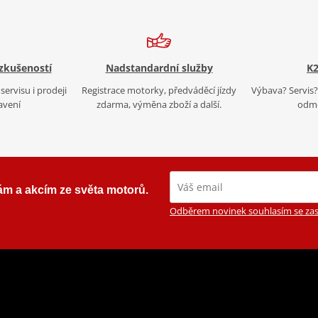
 zkušeností
Nadstandardní služby
K2
servisu i prodeji
Registrace motorky, předváděcí jízdy
Výbava? Servis? 
avení
zdarma, výměna zboží a další.
odmě
ám a akcím ze světa motorů.
Odběrem novinek souhlasím se zas