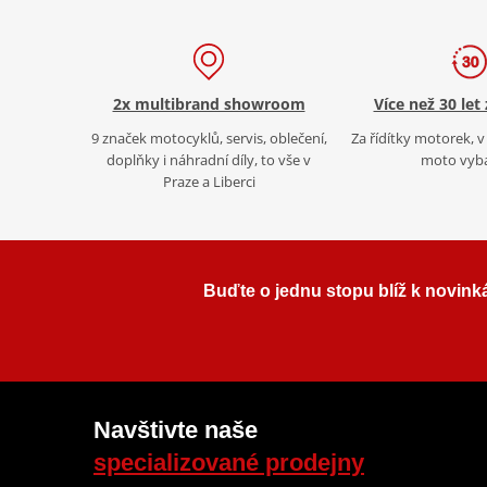
2x multibrand showroom
Více než 30 let
9 značek motocyklů, servis, oblečení,
Za řídítky motorek, v 
doplňky i náhradní díly, to vše v
moto vyb
Praze a Liberci
Buďte o jednu stopu blíž k novink
Navštivte naše
specializované prodejny