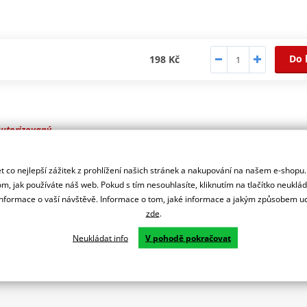
Do 
198 Kč
autorizovaný
r značky SHAD
 co nejlepší zážitek z prohlížení našich stránek a nakupování na našem e-shopu
m, jak používáte náš web. Pokud s tím nesouhlasíte, kliknutím na tlačítko neuklá
formace o vaší návštěvě. Informace o tom, jaké informace a jakým způsobem
zde
.
Neukládat info
V pohodě pokračovat