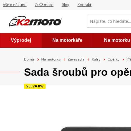
Vše o nákupu
O K2 moto
Blog
Kontakt
Výprodej
Na motorkáře
Na motorku
Domů
Na motorku
Zavazadla
Kufry
Opěrky
Př
Sada šroubů pro op
SLEVA 8%