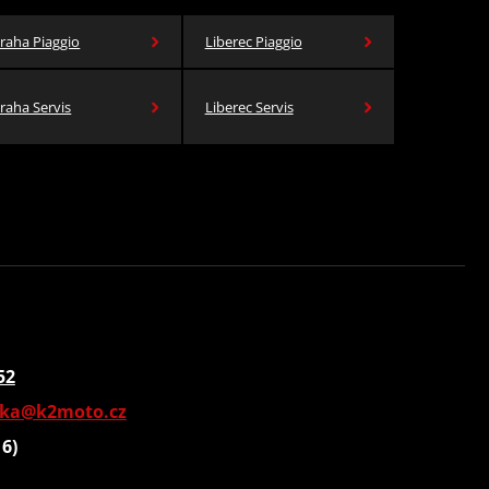
raha Piaggio
Liberec Piaggio
raha Servis
Liberec Servis
52
vka@k2moto.cz
16)