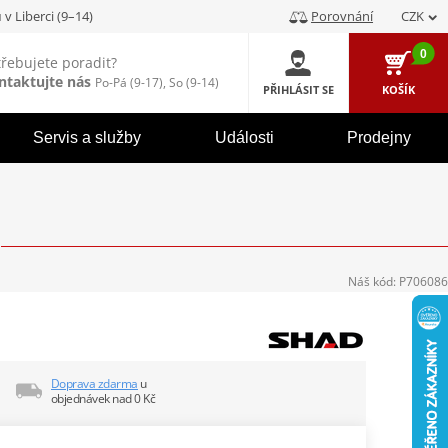
u
v Liberci (9–14)
Porovnání
CZK
0
třebujete poradit?
ntaktujte nás
Po-Pá (9-17), So (9-14)
PŘIHLÁSIT SE
KOŠÍK
Servis a služby
Události
Prodejny
Náš kód:
P706086
Doprava zdarma
u
objednávek nad 0 Kč