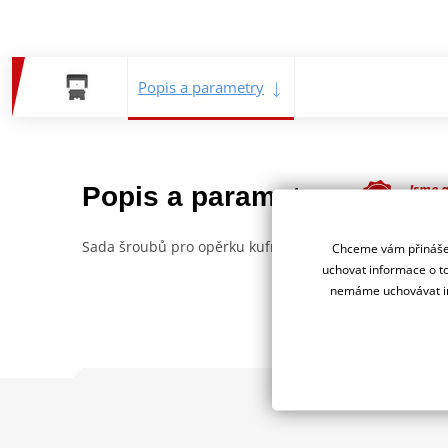
Popis a parametry
Jsme 
Popis a parametry
deale
Sada šroubů pro opěrku kufru.
Chceme vám přinášet
uchovat informace o to
nemáme uchovávat in