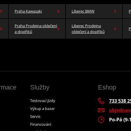
Praha Kawasaki
Liberec BMW
P
Praha Prodejna oblečení
Liberec Prodejna
P
a doplňků
oblečení a doplňků
ormace
Služby
Eshop
733 538 2
Testovací jízdy
Výkup a bazar
objedna
Servis
Po-Pá (9-
Financování