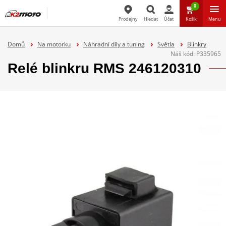
0
Prodejny
Hledat
Účet
Košík
Menu
Hledat
Domů
Na motorku
Náhradní díly a tuning
Světla
Blinkry
Náš kód:
P335965
Relé blinkru RMS 246120310