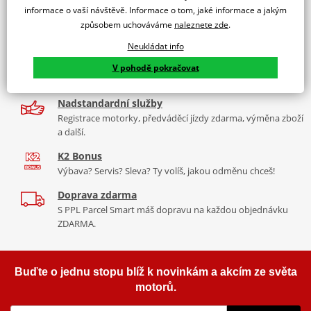
informace o vaší návštěvě. Informace o tom, jaké informace a jakým
2x multibrand showroom
Indicators relay Honda Hornet 600cc r.o.38301MEW921
způsobem uchováváme
naleznete zde
.
9 značek motocyklů, servis, oblečení, doplňky i náhradní
díly, to vše v Praze a Liberci
Neukládat info
Více než 30 let zkušeností
V pohodě pokračovat
Za řídítky motorek, v servisu i prodeji moto vybavení
Nadstandardní služby
Registrace motorky, předváděcí jízdy zdarma, výměna zboží
a další.
K2 Bonus
Výbava? Servis? Sleva? Ty volíš, jakou odměnu chceš!
Doprava zdarma
S PPL Parcel Smart máš dopravu na každou objednávku
ZDARMA.
Buďte o jednu stopu blíž k novinkám a akcím ze světa
motorů.