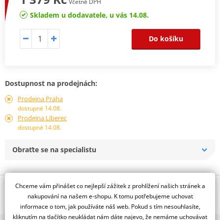
Včetně DPH
Skladem u dodavatele, u vás 14.08.
Do košíku
Dostupnost na prodejnách:
Prodejna Praha
dostupné 14.08.
Prodejna Liberec
dostupné 14.08.
Obraťte se na specialistu
Chceme vám přinášet co nejlepší zážitek z prohlížení našich stránek a
Popis a parametry
nakupování na našem e-shopu. K tomu potřebujeme uchovat
Jsme autorizovaný
informace o tom, jak používáte náš web. Pokud s tím nesouhlasíte,
dealer značky RMS
kliknutím na tlačítko neukládat nám dáte najevo, že nemáme uchovávat