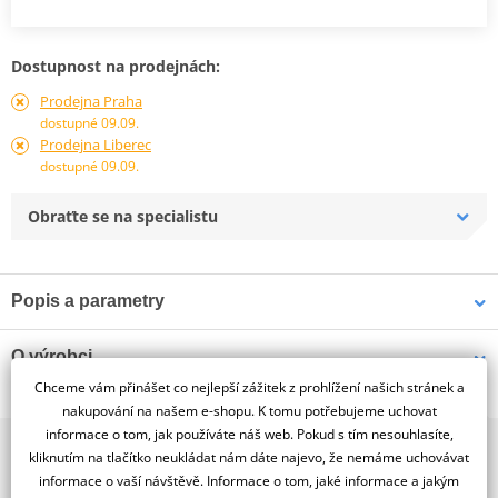
Dostupnost na prodejnách:
Prodejna Praha
dostupné 09.09.
Prodejna Liberec
dostupné 09.09.
Obraťte se na specialistu
Popis a parametry
Jsme autorizovaný
O výrobci
dealer značky JMP
Chceme vám přinášet co nejlepší zážitek z prohlížení našich stránek a
Přerušovač blinkrů elektronický
nakupování na našem e-shopu. K tomu potřebujeme uchovat
informace o tom, jak používáte náš web. Pokud s tím nesouhlasíte,
2x multibrand showroom
kliknutím na tlačítko neukládat nám dáte najevo, že nemáme uchovávat
9 značek motocyklů, servis, oblečení, doplňky i náhradní
informace o vaší návštěvě. Informace o tom, jaké informace a jakým
díly, to vše v Praze a Liberci