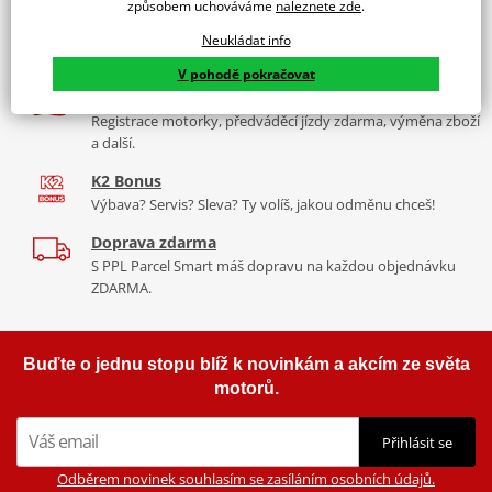
způsobem uchováváme
naleznete zde
.
Více než 30 let zkušeností
JMP je německá značka spadající pod firmu JM Products. JMP
Neukládat info
Za řídítky motorek, v servisu i prodeji moto vybavení
vyrábí vysoce kvalitní elektronická zařízení a nástroje pro opravu
V pohodě pokračovat
motocyklů. Sortiment zahrnuje startéry, startovací relé, CDI řídící
Nadstandardní služby
jednotky a zapalovací cívky. Dále nabízíme sady šroubků, matic a
Registrace motorky, předváděcí jízdy zdarma, výměna zboží
různé nářadí na opravu motocyklu
a další.
K2 Bonus
Zobrazit všechny produkty
značky JMP
Výbava? Servis? Sleva? Ty volíš, jakou odměnu chceš!
Doprava zdarma
S PPL Parcel Smart máš dopravu na každou objednávku
ZDARMA.
Buďte o jednu stopu blíž k novinkám a akcím ze světa
motorů.
Přihlásit se
Odběrem novinek souhlasím se zasíláním osobních údajů.