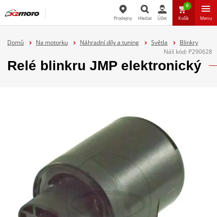
0
Prodejny
Hledat
Účet
Košík
Menu
Hledat
Domů
Na motorku
Náhradní díly a tuning
Světla
Blinkry
Náš kód:
P290628
Relé blinkru JMP elektronický