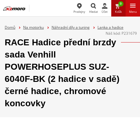
0
Prodejny
Hledat
Účet
Košík
Menu
Hledat
Domů
Na motorku
Náhradní díly a tuning
Lanka a hadice
Náš kód:
P231679
RACE Hadice přední brzdy
sada Venhill
POWERHOSEPLUS SUZ-
6040F-BK (2 hadice v sadě)
černé hadice, chromové
koncovky