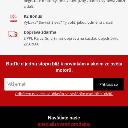
Registrace motorky, předváděcí jízdy zdarma, výměna zboží
a další.
K2 Bonus
Výbava? Servis? Sleva? Ty volíš, jakou odměnu chceš!
Doprava zdarma
S PPL Parcel Smart máš dopravu na každou objednávku
ZDARMA.
Buďte o jednu stopu blíž k novinkám a akcím ze světa
motorů.
Přihlásit se
Odběrem novinek souhlasím se zasíláním osobních údajů.
Navštivte naše
specializované prodejny