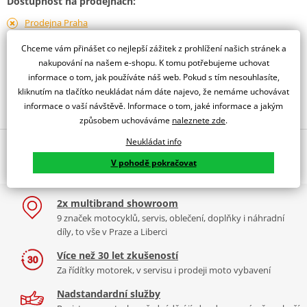
Dostupnost na prodejnách:
Prodejna Praha
dostupné 17.08.
Chceme vám přinášet co nejlepší zážitek z prohlížení našich stránek a
Prodejna Liberec
nakupování na našem e-shopu. K tomu potřebujeme uchovat
dostupné 17.08.
informace o tom, jak používáte náš web. Pokud s tím nesouhlasíte,
kliknutím na tlačítko neukládat nám dáte najevo, že nemáme uchovávat
Obraťte se na specialistu
informace o vaší návštěvě. Informace o tom, jaké informace a jakým
způsobem uchováváme
naleznete zde
.
Neukládat info
Popis a parametry
V pohodě pokračovat
Jsme autorizovaný
dealer značky Venhill
2x multibrand showroom
DL 650 V-STROM 2004-07 'RACE'
9 značek motocyklů, servis, oblečení, doplňky i náhradní
díly, to vše v Praze a Liberci
Více než 30 let zkušeností
Za řídítky motorek, v servisu i prodeji moto vybavení
Nadstandardní služby