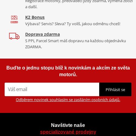
Registrace motorky, předváděcí jízdy zdarma, výměna zboží
a další.
K2 Bonus
Výbava? Servis? Sleva? Ty volíš, jakou odměnu chceš!
Doprava zdarma
S PPL Parcel Smart máš dopravu na každou objednávku
ZDARMA.
Buďte o jednu stopu blíž k novinkám a akcím ze světa
motorů.
Přihlásit se
Odběrem novinek souhlasím se zasíláním osobních údajů.
Navštivte naše
specializované prodejny