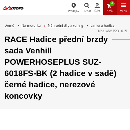
0
Prodejny
Hledat
Účet
Košík
Menu
Hledat
Domů
Na motorku
Náhradní díly a tuning
Lanka a hadice
Náš kód:
P231615
RACE Hadice přední brzdy
sada Venhill
POWERHOSEPLUS SUZ-
6018FS-BK (2 hadice v sadě)
černé hadice, nerezové
koncovky