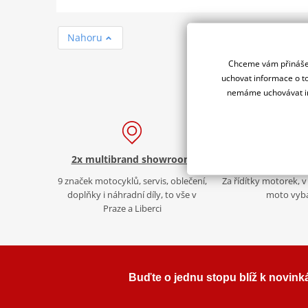
Nahoru
Chceme vám přinášet
uchovat informace o to
nemáme uchovávat in
2x multibrand showroom
Více než 30 let
9 značek motocyklů, servis, oblečení,
Za řídítky motorek, v 
doplňky i náhradní díly, to vše v
moto vyb
Praze a Liberci
Buďte o jednu stopu blíž k novink