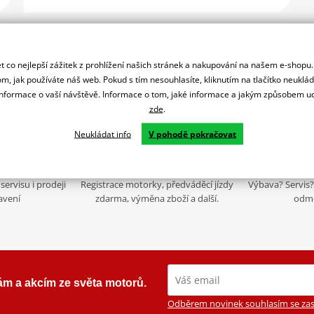
 co nejlepší zážitek z prohlížení našich stránek a nakupování na našem e-shopu
m, jak používáte náš web. Pokud s tím nesouhlasíte, kliknutím na tlačítko neuklá
formace o vaší návštěvě. Informace o tom, jaké informace a jakým způsobem
zde
.
Neukládat info
V pohodě pokračovat
 zkušeností
Nadstandardní služby
K2
servisu i prodeji
Registrace motorky, předváděcí jízdy
Výbava? Servis? 
avení
zdarma, výměna zboží a další.
odmě
ám a akcím ze světa motorů.
Odběrem novinek souhlasím se zas