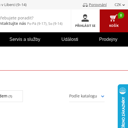
u
v Liberci (9–14)
Porovnání
CZK
0
třebujete poradit?
ntaktujte nás
Po-Pá (9-17), So (9-14)
PŘIHLÁSIT SE
KOŠÍK
Servis a služby
Události
Prodejny
adem
(1)