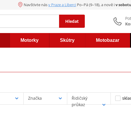
Navštivte nás
v Praze a Liberci
Po–Pá (9–18), a nově i
v sobot
Po
Hledat
Ko
Motorky
Skútry
Motobazar
Značka
Řidičský
skl
průkaz