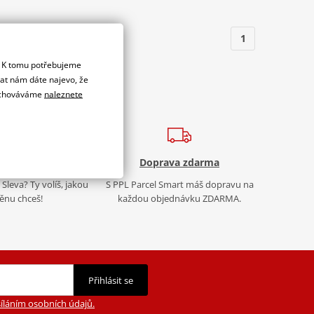
1
. K tomu potřebujeme
dat nám dáte najevo, že
 uchováváme
naleznete
 Bonus
Doprava zdarma
Sleva? Ty volíš, jakou
S PPL Parcel Smart máš dopravu na
nu chceš!
každou objednávku ZDARMA.
Přihlásit se
íláním osobních údajů.