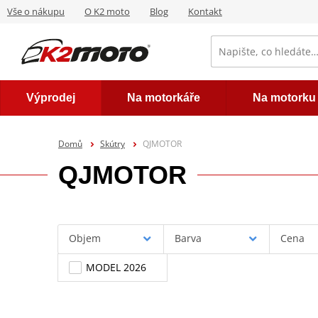
Vše o nákupu
O K2 moto
Blog
Kontakt
Výprodej
Na motorkáře
Na motorku
Domů
Skútry
QJMOTOR
QJMOTOR
Objem
Barva
Cena
MODEL 2026