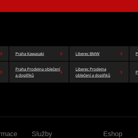
Praha Kawasaki
Liberec BMW
P
Praha Prodejna oblečení
Liberec Prodejna
P
a doplňků
oblečení a doplňků
ormace
Služby
Eshop