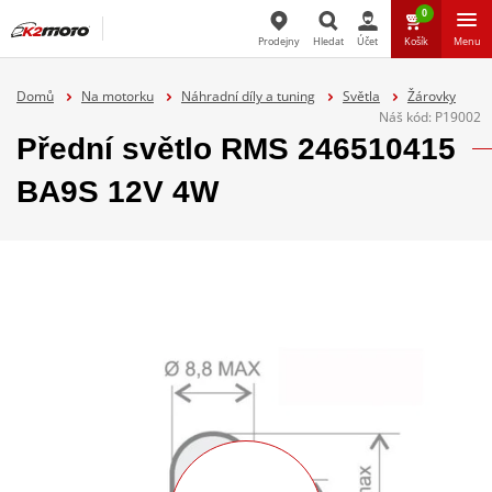
0
Prodejny
Hledat
Účet
Košík
Menu
Hledat
Domů
Na motorku
Náhradní díly a tuning
Světla
Žárovky
Náš kód:
P19002
Přední světlo RMS 246510415
BA9S 12V 4W