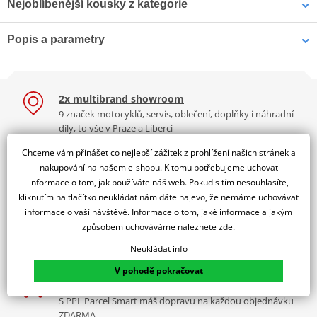
Nejoblíbenější kousky z kategorie
Popis a parametry
žárovka HS1 12V 35-35W
RMS Žárovka RMS
(patice Px43t) HELLA
246510615 12V 14 Led, H7
Jsme autorizovaný
bílá
dealer značky RMS
2x multibrand showroom
RMS lamp 12V 4W BA9S - White - White
9 značek motocyklů, servis, oblečení, doplňky i náhradní
Velkoobchodní odběr minimálně 10 ks.
díly, to vše v Praze a Liberci
Více než 30 let zkušeností
Chceme vám přinášet co nejlepší zážitek z prohlížení našich stránek a
Za řídítky motorek, v servisu i prodeji moto vybavení
nakupování na našem e-shopu. K tomu potřebujeme uchovat
informace o tom, jak používáte náš web. Pokud s tím nesouhlasíte,
Nadstandardní služby
kliknutím na tlačítko neukládat nám dáte najevo, že nemáme uchovávat
Registrace motorky, předváděcí jízdy zdarma, výměna zboží
informace o vaší návštěvě. Informace o tom, jaké informace a jakým
a další.
způsobem uchováváme
naleznete zde
.
90 Kč
509 Kč
Skladem
Skladem
K2 Bonus
Neukládat info
Výbava? Servis? Sleva? Ty volíš, jakou odměnu chceš!
V pohodě pokračovat
Doprava zdarma
S PPL Parcel Smart máš dopravu na každou objednávku
ZDARMA.