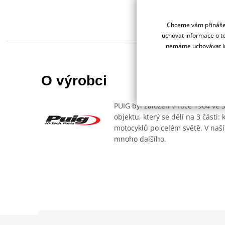
Chceme vám přinášet
uchovat informace o to
nemáme uchovávat in
O výrobci
PUIG byl založen v roce 1964 ve 
objektu, který se dělí na 3 části
motocyklů po celém světě. V naší
mnoho dalšího.