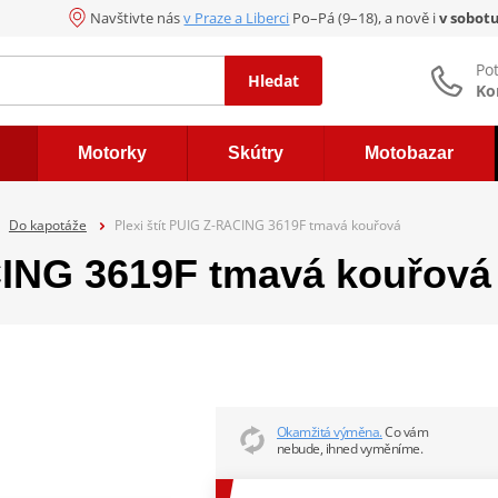
Navštivte nás
v Praze a Liberci
Po–Pá (9–18), a nově i
v sobot
Po
Hledat
Ko
Motorky
Skútry
Motobazar
Do kapotáže
Plexi štít PUIG Z-RACING 3619F tmavá kouřová
ACING 3619F tmavá kouřová
Okamžitá výměna.
Co vám
nebude, ihned vyměníme.