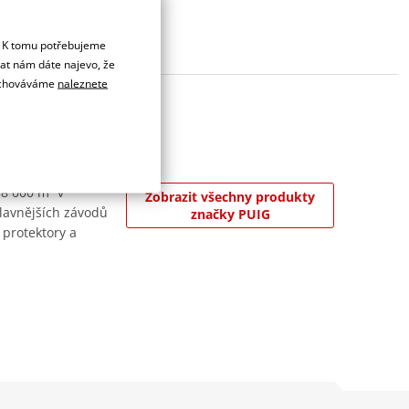
. K tomu potřebujeme
dat nám dáte najevo, že
 uchováváme
naleznete
 8 000 m² v
Zobrazit všechny produkty
jslavnějších závodů
značky PUIG
 protektory a