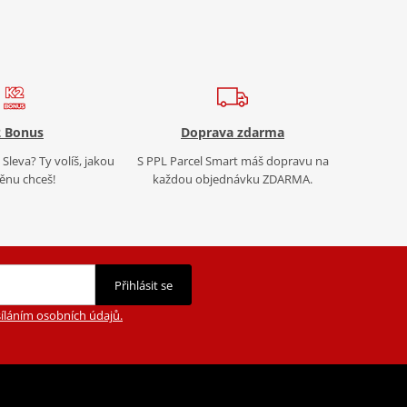
 Bonus
Doprava zdarma
Sleva? Ty volíš, jakou
S PPL Parcel Smart máš dopravu na
nu chceš!
každou objednávku ZDARMA.
Přihlásit se
íláním osobních údajů.