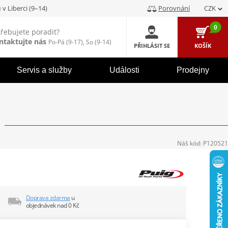
u
v Liberci (9–14)
Porovnání
CZK
0
třebujete poradit?
ntaktujte nás
Po-Pá (9-17), So (9-14)
PŘIHLÁSIT SE
KOŠÍK
Servis a služby
Události
Prodejny
Náš kód:
P120521
Doprava zdarma
u
objednávek nad 0 Kč