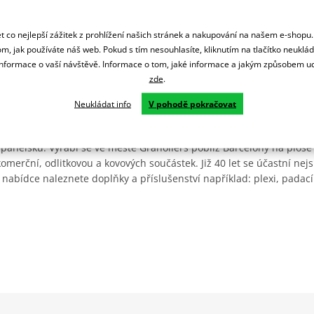
 co nejlepší zážitek z prohlížení našich stránek a nakupování na našem e-shopu
m, jak používáte náš web. Pokud s tím nesouhlasíte, kliknutím na tlačítko neuklá
formace o vaší návštěvě. Informace o tom, jaké informace a jakým způsobem
zde
.
Neukládat info
V pohodě pokračovat
Španělsku. Vyrábí se ve městě Granollers poblíž Barcelony na ploše
: komerční, odlitkovou a kovových součástek. Již 40 let se účastní ne
 nabídce naleznete doplňky a příslušenství například: plexi, padací