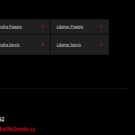
raha Piaggio
Liberec Piaggio
raha Servis
Liberec Servis
52
vka@k2moto.cz