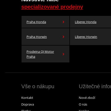
specializované prodejny
Praha Honda
Liberec Honda
Praha Horwin
Liberec Horwin
Prodejna QJ Motor
Praha
Vše o nákupu
Užitečné inf
Kontakt
Nové zboží
Doprava
O nás
Platba
Kariéra