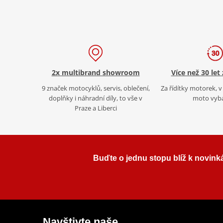
2x multibrand showroom
Více než 30 let
9 značek motocyklů, servis, oblečení,
Za řídítky motorek, v 
doplňky i náhradní díly, to vše v
moto vyb
Praze a Liberci
Buďte o jednu stopu blíž k novink
Navštivte naše