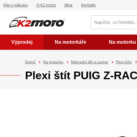
Vše o nákupu
O K2 moto
Blog
Kontakt
Výprodej
Na motorkáře
Na motorku
Domů
Na motorku
Náhradní díly a tuning
Plexi štíty
Plexi štít PUIG Z-R