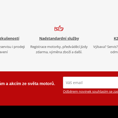
 zkušeností
Nadstandardní služby
K2
servisu i prodeji
Registrace motorky, předváděcí jízdy
Výbava? Servis? 
avení
zdarma, výměna zboží a další.
odmě
ám a akcím ze světa motorů.
Odběrem novinek souhlasím se zas