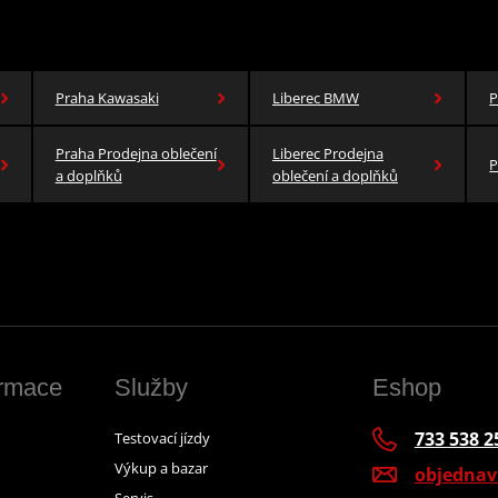
Praha Kawasaki
Liberec BMW
P
Praha Prodejna oblečení
Liberec Prodejna
P
a doplňků
oblečení a doplňků
ormace
Služby
Eshop
733 538 2
Testovací jízdy
Výkup a bazar
objedna
Servis