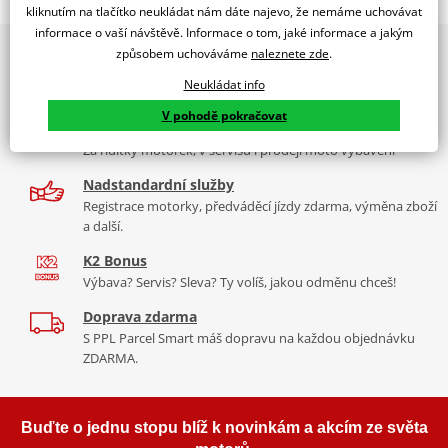
Z-Racing Screen For KAWASAKI NINJA H2 SX
kliknutím na tlačítko neukládat nám dáte najevo, že nemáme uchovávat
informace o vaší návštěvě. Informace o tom, jaké informace a jakým
PUIG byl založen v roce 1964 ve Španělsku. Vyrábí se ve městě
2x multibrand showroom
způsobem uchováváme
naleznete zde
.
Tabulka velikostí
Granollers poblíž Barcelony na ploše 8 000 m² v objektu, který se
9 značek motocyklů, servis, oblečení, doplňky i náhradní
dělí na 3 části: komerční, odlitkovou a kovových součástek. Již 40
Neukládat info
Jak se změřit
díly, to vše v Praze a Liberci
let se účastní nejslavnějších závodů motocyklů po celém světě. V
V pohodě pokračovat
Co když mi to nebude
naší nabídce naleznete doplňky a příslušenství například: plexi,
Více než 30 let zkušeností
padací protektory a mnoho dalšího.
Za řídítky motorek, v servisu i prodeji moto vybavení
Nadstandardní služby
Zobrazit všechny produkty
značky PUIG
Registrace motorky, předváděcí jízdy zdarma, výměna zboží
a další.
K2 Bonus
Výbava? Servis? Sleva? Ty volíš, jakou odměnu chceš!
Doprava zdarma
S PPL Parcel Smart máš dopravu na každou objednávku
ZDARMA.
Buďte o jednu stopu blíž k novinkám a akcím ze světa