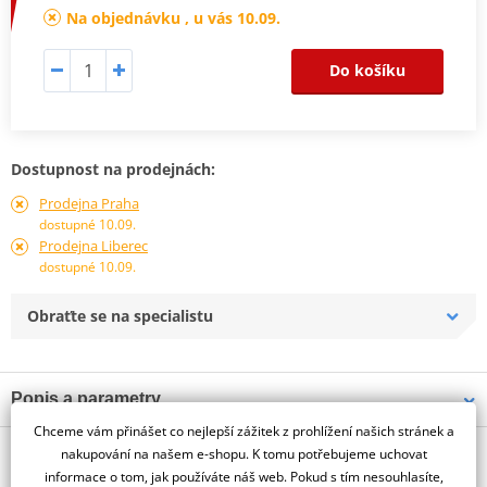
Na objednávku , u vás 10.09.
Do košíku
Dostupnost na prodejnách:
Prodejna Praha
dostupné 10.09.
Prodejna Liberec
dostupné 10.09.
Obraťte se na specialistu
Popis a parametry
Chceme vám přinášet co nejlepší zážitek z prohlížení našich stránek a
Jsme autorizovaný
O výrobci
dealer značky PUIG
nakupování na našem e-shopu. K tomu potřebujeme uchovat
informace o tom, jak používáte náš web. Pokud s tím nesouhlasíte,