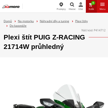
0
Prodejny
Hledat
Účet
Košík
Menu
Hledat
Domů
Na motorku
Náhradní díly a tuning
Plexi štíty
Do kapotáže
Náš kód:
P414712
Plexi štít PUIG Z-RACING
21714W průhledný