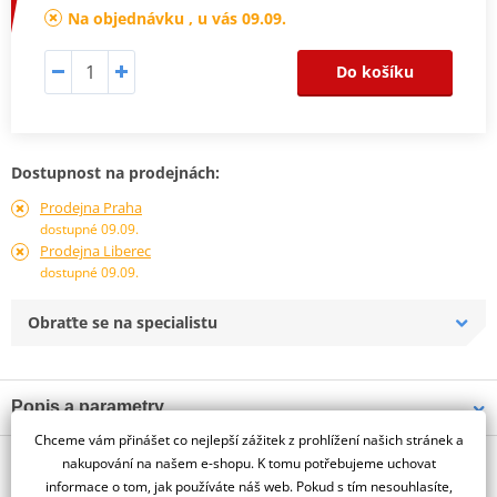
Na objednávku , u vás 09.09.
Do košíku
Dostupnost na prodejnách:
Prodejna Praha
dostupné 09.09.
Prodejna Liberec
dostupné 09.09.
Obraťte se na specialistu
Popis a parametry
Chceme vám přinášet co nejlepší zážitek z prohlížení našich stránek a
Jsme autorizovaný
O výrobci
dealer značky PUIG
nakupování na našem e-shopu. K tomu potřebujeme uchovat
informace o tom, jak používáte náš web. Pokud s tím nesouhlasíte,