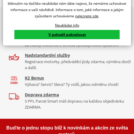
Z-Racing Screen For KAWASAKI NINJA H2 SX
kliknutím na tlačítko neukládat nám dáte najevo, že nemáme uchovávat
informace o vaší návštěvě. Informace o tom, jaké informace a jakým
PUIG byl založen v roce 1964 ve Španělsku. Vyrábí se ve městě
2x multibrand showroom
způsobem uchováváme
naleznete zde
.
Tabulka velikostí
Granollers poblíž Barcelony na ploše 8 000 m² v objektu, který se
9 značek motocyklů, servis, oblečení, doplňky i náhradní
dělí na 3 části: komerční, odlitkovou a kovových součástek. Již 40
Neukládat info
Jak se změřit
díly, to vše v Praze a Liberci
let se účastní nejslavnějších závodů motocyklů po celém světě. V
V pohodě pokračovat
Co když mi to nebude
naší nabídce naleznete doplňky a příslušenství například: plexi,
Více než 30 let zkušeností
padací protektory a mnoho dalšího.
Za řídítky motorek, v servisu i prodeji moto vybavení
Nadstandardní služby
Zobrazit všechny produkty
značky PUIG
Registrace motorky, předváděcí jízdy zdarma, výměna zboží
a další.
K2 Bonus
Výbava? Servis? Sleva? Ty volíš, jakou odměnu chceš!
Doprava zdarma
S PPL Parcel Smart máš dopravu na každou objednávku
ZDARMA.
Buďte o jednu stopu blíž k novinkám a akcím ze světa