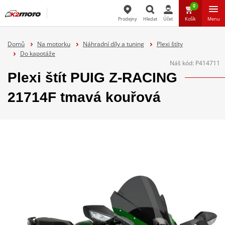
0
Prodejny
Hledat
Účet
Košík
Menu
Hledat
Domů
Na motorku
Náhradní díly a tuning
Plexi štíty
Do kapotáže
Náš kód:
P414711
Plexi štít PUIG Z-RACING
21714F tmavá kouřová