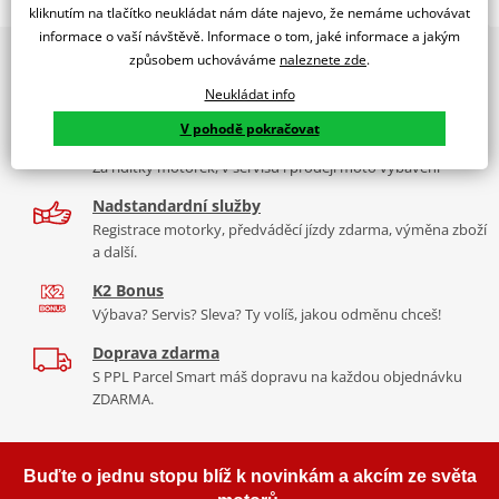
SUZUKI GSX-R1300 HAYABUSA 21'-22'
kliknutím na tlačítko neukládat nám dáte najevo, že nemáme uchovávat
informace o vaší návštěvě. Informace o tom, jaké informace a jakým
PUIG byl založen v roce 1964 ve Španělsku. Vyrábí se ve městě
2x multibrand showroom
způsobem uchováváme
naleznete zde
.
Tabulka velikostí
Granollers poblíž Barcelony na ploše 8 000 m² v objektu, který se
9 značek motocyklů, servis, oblečení, doplňky i náhradní
dělí na 3 části: komerční, odlitkovou a kovových součástek. Již 40
Neukládat info
Jak se změřit
díly, to vše v Praze a Liberci
let se účastní nejslavnějších závodů motocyklů po celém světě. V
V pohodě pokračovat
Co když mi to nebude
naší nabídce naleznete doplňky a příslušenství například: plexi,
Více než 30 let zkušeností
padací protektory a mnoho dalšího.
Za řídítky motorek, v servisu i prodeji moto vybavení
Homologation
PDF
Nadstandardní služby
Comparative test
Zobrazit všechny produkty
značky PUIG
PDF
Registrace motorky, předváděcí jízdy zdarma, výměna zboží
Aerodynamic
PDF
a další.
Mounting instruction
PDF
K2 Bonus
Výbava? Servis? Sleva? Ty volíš, jakou odměnu chceš!
Doprava zdarma
S PPL Parcel Smart máš dopravu na každou objednávku
ZDARMA.
Buďte o jednu stopu blíž k novinkám a akcím ze světa