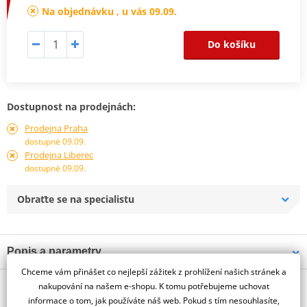
Na objednávku , u vás 09.09.
Do košíku
Dostupnost na prodejnách:
Prodejna Praha
dostupné 09.09.
Prodejna Liberec
dostupné 09.09.
Obraťte se na specialistu
Popis a parametry
Chceme vám přinášet co nejlepší zážitek z prohlížení našich stránek a
Jsme autorizovaný
O výrobci
dealer značky PUIG
nakupování na našem e-shopu. K tomu potřebujeme uchovat
informace o tom, jak používáte náš web. Pokud s tím nesouhlasíte,