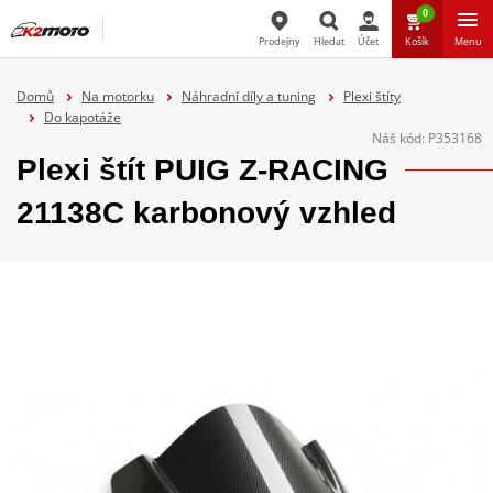
0
Prodejny
Hledat
Účet
Košík
Menu
Hledat
Domů
Na motorku
Náhradní díly a tuning
Plexi štíty
Do kapotáže
Náš kód:
P353168
Plexi štít PUIG Z-RACING
21138C karbonový vzhled