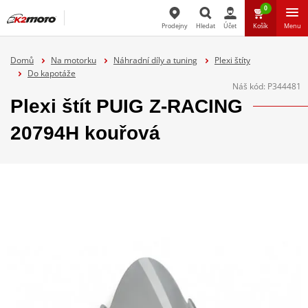
0
Prodejny
Hledat
Účet
Košík
Menu
Hledat
Domů
Na motorku
Náhradní díly a tuning
Plexi štíty
Do kapotáže
Náš kód:
P344481
Plexi štít PUIG Z-RACING
20794H kouřová