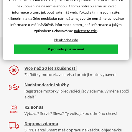
nakupování na našem e-shopu. K tomu potřebujeme uchovat
Popis a parametry
informace o tom, jak používáte náš web. Pokud s tím nesouhlasíte,
Jsme autorizovaný
kliknutím na tlačítko neukládat nám dáte najevo, že nemáme uchovávat
O výrobci
dealer značky PUIG
informace o vaší návštěvě. Informace o tom, jaké informace a jakým
způsobem uchováváme
naleznete zde
.
Z-Racing Screen For Aprilia TUONO 660 2021
Neukládat info
PUIG byl založen v roce 1964 ve Španělsku. Vyrábí se ve městě
2x multibrand showroom
Tabulka velikostí
Granollers poblíž Barcelony na ploše 8 000 m² v objektu, který se
V pohodě pokračovat
9 značek motocyklů, servis, oblečení, doplňky i náhradní
dělí na 3 části: komerční, odlitkovou a kovových součástek. Již 40
Jak se změřit
díly, to vše v Praze a Liberci
let se účastní nejslavnějších závodů motocyklů po celém světě. V
Co když mi to nebude
naší nabídce naleznete doplňky a příslušenství například: plexi,
Více než 30 let zkušeností
padací protektory a mnoho dalšího.
Za řídítky motorek, v servisu i prodeji moto vybavení
Homologation
PDF
Nadstandardní služby
Aerodynamic
Zobrazit všechny produkty
značky PUIG
PDF
Registrace motorky, předváděcí jízdy zdarma, výměna zboží
Comparative test
PDF
a další.
Mounting instruction
PDF
K2 Bonus
Výbava? Servis? Sleva? Ty volíš, jakou odměnu chceš!
Doprava zdarma
S PPL Parcel Smart máš dopravu na každou objednávku