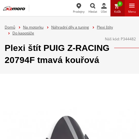
0
Prodejny
Hledat
Účet
Košík
Menu
Hledat
Domů
Na motorku
Náhradní díly a tuning
Plexi štíty
Do kapotáže
Náš kód:
P344482
Plexi štít PUIG Z-RACING
20794F tmavá kouřová