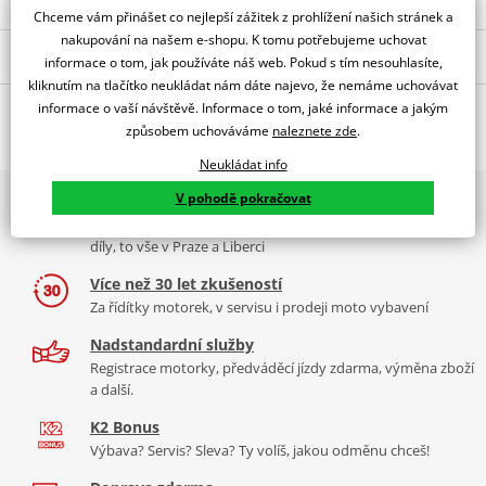
Chceme vám přinášet co nejlepší zážitek z prohlížení našich stránek a
nakupování na našem e-shopu. K tomu potřebujeme uchovat
Popis a parametry
informace o tom, jak používáte náš web. Pokud s tím nesouhlasíte,
kliknutím na tlačítko neukládat nám dáte najevo, že nemáme uchovávat
Jsme autorizovaný
informace o vaší návštěvě. Informace o tom, jaké informace a jakým
O výrobci
dealer značky PUIG
způsobem uchováváme
naleznete zde
.
Z-Racing Screen For Aprilia TUONO 660 2021
Neukládat info
PUIG byl založen v roce 1964 ve Španělsku. Vyrábí se ve městě
V pohodě pokračovat
2x multibrand showroom
Tabulka velikostí
Granollers poblíž Barcelony na ploše 8 000 m² v objektu, který se
9 značek motocyklů, servis, oblečení, doplňky i náhradní
dělí na 3 části: komerční, odlitkovou a kovových součástek. Již 40
Jak se změřit
díly, to vše v Praze a Liberci
let se účastní nejslavnějších závodů motocyklů po celém světě. V
Co když mi to nebude
naší nabídce naleznete doplňky a příslušenství například: plexi,
Více než 30 let zkušeností
padací protektory a mnoho dalšího.
Za řídítky motorek, v servisu i prodeji moto vybavení
Homologation
PDF
Nadstandardní služby
Aerodynamic
Zobrazit všechny produkty
značky PUIG
PDF
Registrace motorky, předváděcí jízdy zdarma, výměna zboží
Comparative test
PDF
a další.
Mounting instruction
PDF
K2 Bonus
Výbava? Servis? Sleva? Ty volíš, jakou odměnu chceš!