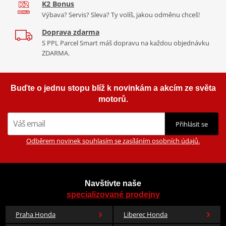
K2 Bonus
Výbava? Servis? Sleva? Ty volíš, jakou odměnu chceš!
Doprava zdarma
S PPL Parcel Smart máš dopravu na každou objednávku
ZDARMA.
Buďte o jednu stopu blíž k novinkám a akcím ze světa
motorů.
Přihlásit se
Odběrem novinek souhlasím se zasíláním osobních údajů.
Navštivte naše
specializované prodejny
Praha Honda
Liberec Honda