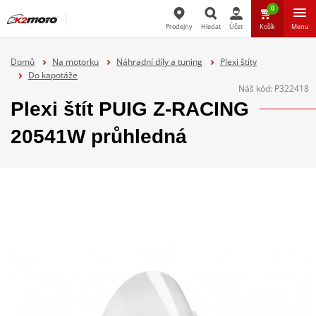
0
Prodejny
Hledat
Účet
Košík
Menu
Hledat
Domů
Na motorku
Náhradní díly a tuning
Plexi štíty
Do kapotáže
Náš kód:
P322418
Plexi štít PUIG Z-RACING
20541W průhledná