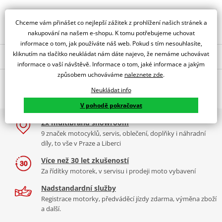
Obraťte se na specialistu
Chceme vám přinášet co nejlepší zážitek z prohlížení našich stránek a
nakupování na našem e-shopu. K tomu potřebujeme uchovat
informace o tom, jak používáte náš web. Pokud s tím nesouhlasíte,
kliknutím na tlačítko neukládat nám dáte najevo, že nemáme uchovávat
Popis a parametry
informace o vaší návštěvě. Informace o tom, jaké informace a jakým
Jsme autorizovaný
způsobem uchováváme
naleznete zde
.
O výrobci
dealer značky PUIG
Neukládat info
Z-Racing Screen Kawasaki ZX-10R/RR 21'
V pohodě pokračovat
PUIG byl založen v roce 1964 ve Španělsku. Vyrábí se ve městě
2x multibrand showroom
Tabulka velikostí
Granollers poblíž Barcelony na ploše 8 000 m² v objektu, který se
9 značek motocyklů, servis, oblečení, doplňky i náhradní
dělí na 3 části: komerční, odlitkovou a kovových součástek. Již 40
Jak se změřit
díly, to vše v Praze a Liberci
let se účastní nejslavnějších závodů motocyklů po celém světě. V
Co když mi to nebude
naší nabídce naleznete doplňky a příslušenství například: plexi,
Více než 30 let zkušeností
padací protektory a mnoho dalšího.
Za řídítky motorek, v servisu i prodeji moto vybavení
Homologation
PDF
Nadstandardní služby
Comparative test
Zobrazit všechny produkty
značky PUIG
PDF
Registrace motorky, předváděcí jízdy zdarma, výměna zboží
Aerodynamic
PDF
a další.