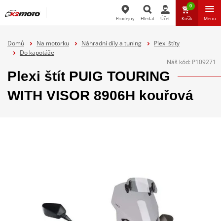
0
Prodejny
Hledat
Účet
Košík
Menu
Hledat
Domů
Na motorku
Náhradní díly a tuning
Plexi štíty
Do kapotáže
Náš kód:
P109271
Plexi štít PUIG TOURING
WITH VISOR 8906H kouřová