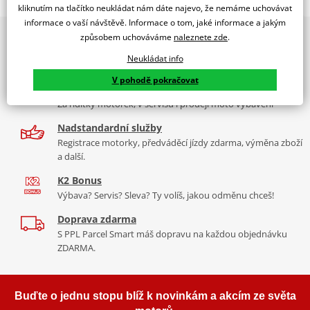
TOURING SCREEN W/VISOR CRF1000L AFRICA TWIN 16'-17
kliknutím na tlačítko neukládat nám dáte najevo, že nemáme uchovávat
informace o vaší návštěvě. Informace o tom, jaké informace a jakým
PUIG byl založen v roce 1964 ve Španělsku. Vyrábí se ve městě
2x multibrand showroom
způsobem uchováváme
naleznete zde
.
Tabulka velikostí
Granollers poblíž Barcelony na ploše 8 000 m² v objektu, který se
9 značek motocyklů, servis, oblečení, doplňky i náhradní
dělí na 3 části: komerční, odlitkovou a kovových součástek. Již 40
Neukládat info
Jak se změřit
díly, to vše v Praze a Liberci
let se účastní nejslavnějších závodů motocyklů po celém světě. V
V pohodě pokračovat
Co když mi to nebude
naší nabídce naleznete doplňky a příslušenství například: plexi,
Více než 30 let zkušeností
padací protektory a mnoho dalšího.
Za řídítky motorek, v servisu i prodeji moto vybavení
Homologation
PDF
Nadstandardní služby
Zobrazit všechny produkty
značky PUIG
Registrace motorky, předváděcí jízdy zdarma, výměna zboží
a další.
K2 Bonus
Výbava? Servis? Sleva? Ty volíš, jakou odměnu chceš!
Doprava zdarma
S PPL Parcel Smart máš dopravu na každou objednávku
ZDARMA.
Buďte o jednu stopu blíž k novinkám a akcím ze světa