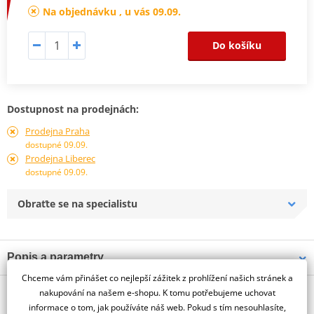
Na objednávku , u vás 09.09.
Do košíku
Dostupnost na prodejnách:
Prodejna Praha
dostupné 09.09.
Prodejna Liberec
dostupné 09.09.
Obraťte se na specialistu
Popis a parametry
Chceme vám přinášet co nejlepší zážitek z prohlížení našich stránek a
Jsme autorizovaný
O výrobci
dealer značky PUIG
nakupování na našem e-shopu. K tomu potřebujeme uchovat
informace o tom, jak používáte náš web. Pokud s tím nesouhlasíte,