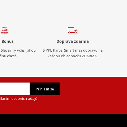
 Bonus
Doprava zdarma
Sleva? Ty volíš, jakou
S PPL Parcel Smart máš dopravu na
nu chceš!
každou objednávku ZDARMA.
Přihlásit se
íláním osobních údajů.