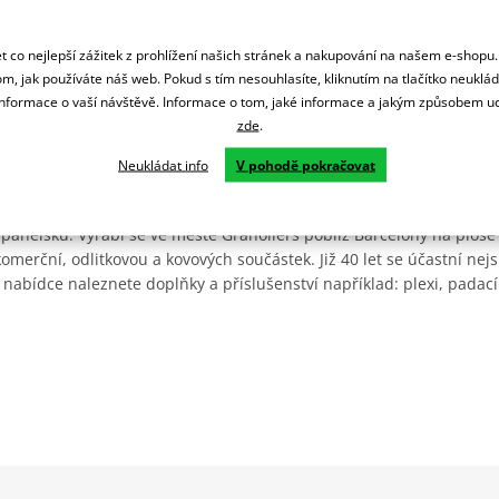
 co nejlepší zážitek z prohlížení našich stránek a nakupování na našem e-shopu
m, jak používáte náš web. Pokud s tím nesouhlasíte, kliknutím na tlačítko neuklá
formace o vaší návštěvě. Informace o tom, jaké informace a jakým způsobem
zde
.
Neukládat info
V pohodě pokračovat
Španělsku. Vyrábí se ve městě Granollers poblíž Barcelony na ploše
: komerční, odlitkovou a kovových součástek. Již 40 let se účastní ne
 nabídce naleznete doplňky a příslušenství například: plexi, padací