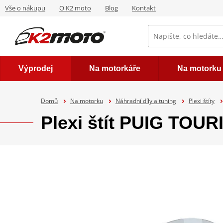
Vše o nákupu
O K2 moto
Blog
Kontakt
Výprodej
Na motorkáře
Na motorku
Domů
Na motorku
Náhradní díly a tuning
Plexi štíty
Plexi štít PUIG TOU