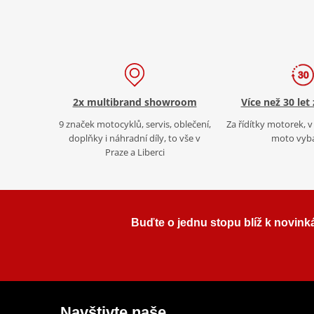
2x multibrand showroom
Více než 30 let
9 značek motocyklů, servis, oblečení,
Za řídítky motorek, v 
doplňky i náhradní díly, to vše v
moto vyb
Praze a Liberci
Buďte o jednu stopu blíž k novink
Navštivte naše