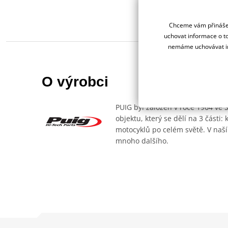
Chceme vám přinášet
uchovat informace o to
nemáme uchovávat in
O výrobci
PUIG byl založen v roce 1964 ve 
objektu, který se dělí na 3 části
motocyklů po celém světě. V naší
mnoho dalšího.