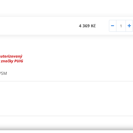
4 369 Kč
autorizovaný
 značky PUIG
C/SM