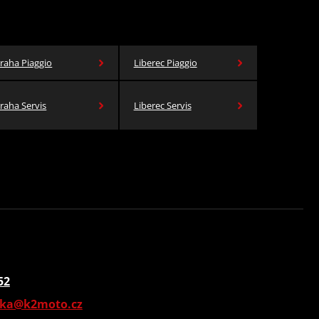
raha Piaggio
Liberec Piaggio
raha Servis
Liberec Servis
52
vka@k2moto.cz