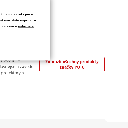
. K tomu potřebujeme
dat nám dáte najevo, že
 uchováváme
naleznete
 8 000 m² v
Zobrazit všechny produkty
jslavnějších závodů
značky PUIG
 protektory a