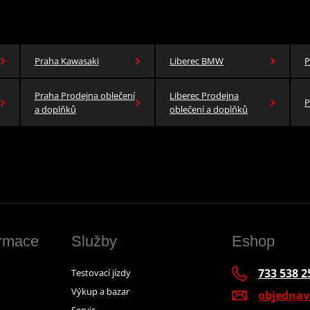
Praha Kawasaki
Liberec BMW
P
Praha Prodejna oblečení
Liberec Prodejna
P
a doplňků
oblečení a doplňků
ormace
Služby
Eshop
733 538 2
Testovací jízdy
Výkup a bazar
objedna
Servis