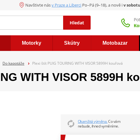
Navštivte nás
v Praze a Liberci
Po–Pá (9–18), a nově i
v sobot
Po
Hledat
Ko
Motorky
Skútry
Motobazar
Do kapotáže
Plexi štít PUIG TOURING WITH VISOR 5899H kouřová
RING WITH VISOR 5899H k
Okamžitá výměna.
Co vám
nebude, ihned vyměníme.