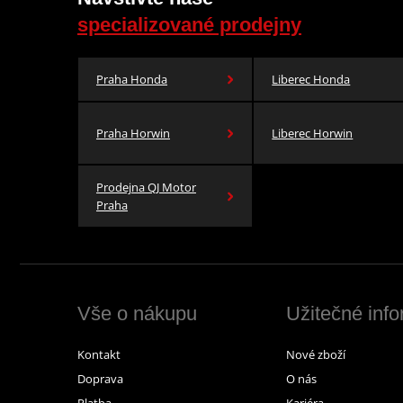
specializované prodejny
Praha Honda
Liberec Honda
Praha Horwin
Liberec Horwin
Prodejna QJ Motor
Praha
Vše o nákupu
Užitečné inf
Kontakt
Nové zboží
Doprava
O nás
Platba
Kariéra