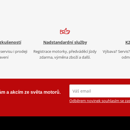
 zkušeností
Nadstandardní služby
K2
servisu i prodeji
Registrace motorky, předváděcí jízdy
Výbava? Servis? 
avení
zdarma, výměna zboží a další.
odmě
ám a akcím ze světa motorů.
Odběrem novinek souhlasím se zas