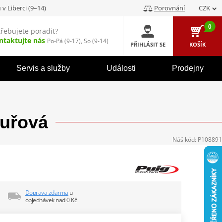
u
v Liberci (9–14)
Porovnání
CZK
0
třebujete poradit?
ntaktujte nás
Po-Pá (9-17), So (9-14)
PŘIHLÁSIT SE
KOŠÍK
Servis a služby
Události
Prodejny
ouřová
Náš kód:
P108891
Doprava zdarma
u
objednávek nad 0 Kč