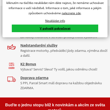
MOTO GUZZI V85 EVOCATIVE GRAPHICS / V85 TT CENTENARIO 850
kliknutím na tlačítko neukládat nám dáte najevo, že nemáme uchovávat
/ V85 TT TRAVEL 850 21' - 23'
informace o vaší návštěvě. Informace o tom, jaké informace a jakým
PUIG byl založen v roce 1964 ve Španělsku. Vyrábí se ve městě
2x multibrand showroom
způsobem uchováváme
naleznete zde
.
Granollers poblíž Barcelony na ploše 8 000 m² v objektu, který se
9 značek motocyklů, servis, oblečení, doplňky i náhradní
Tabulka velikostí
dělí na 3 části: komerční, odlitkovou a kovových součástek. Již 40
Neukládat info
díly, to vše v Praze a Liberci
let se účastní nejslavnějších závodů motocyklů po celém světě. V
Jak se změřit
V pohodě pokračovat
naší nabídce naleznete doplňky a příslušenství například: plexi,
Více než 30 let zkušeností
Co když mi to nebude
padací protektory a mnoho dalšího.
Za řídítky motorek, v servisu i prodeji moto vybavení
Nadstandardní služby
Zobrazit všechny produkty
značky PUIG
Registrace motorky, předváděcí jízdy zdarma, výměna zboží
a další.
K2 Bonus
Výbava? Servis? Sleva? Ty volíš, jakou odměnu chceš!
Doprava zdarma
S PPL Parcel Smart máš dopravu na každou objednávku
ZDARMA.
Buďte o jednu stopu blíž k novinkám a akcím ze světa