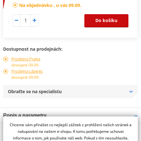
Na objednávku , u vás 09.09.
Do košíku
Dostupnost na prodejnách:
Prodejna Praha
dostupné 09.09.
Prodejna Liberec
dostupné 09.09.
Obraťte se na specialistu
Popis a parametry
Chceme vám přinášet co nejlepší zážitek z prohlížení našich stránek a
Jsme autorizovaný
O výrobci
dealer značky PUIG
nakupování na našem e-shopu. K tomu potřebujeme uchovat
informace o tom, jak používáte náš web. Pokud s tím nesouhlasíte,