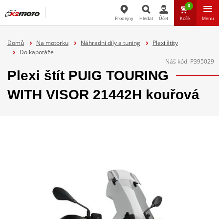
0
Prodejny
Hledat
Účet
Košík
Menu
Hledat
Domů
Na motorku
Náhradní díly a tuning
Plexi štíty
Do kapotáže
Náš kód:
P395029
Plexi štít PUIG TOURING
WITH VISOR 21442H kouřová