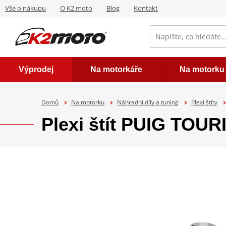
Vše o nákupu
O K2 moto
Blog
Kontakt
Výprodej
Na motorkáře
Na motorku
Domů
Na motorku
Náhradní díly a tuning
Plexi štíty
Plexi štít PUIG TOU