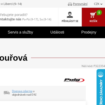
u
v Liberci (9–14)
Porovnání
CZK
0
třebujete poradit?
ntaktujte nás
Po-Pá (9-17), So (9-14)
PŘIHLÁSIT SE
KOŠÍK
Servis a služby
Události
Prodejny
kouřová
Náš kód:
P322354
Doprava zdarma
u
objednávek nad 0 Kč