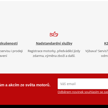
 zkušeností
Nadstandardní služby
K2
servisu i prodeji
Registrace motorky, předváděcí jízdy
Výbava? Servis? 
avení
zdarma, výměna zboží a další.
odmě
ám a akcím ze světa motorů.
Odběrem novinek souhlasím se zas