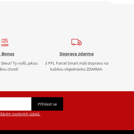
 Bonus
Doprava zdarma
Sleva? Ty volíš, jakou
S PPL Parcel Smart máš dopravu na
nu chceš!
každou objednávku ZDARMA.
Přihlásit se
íláním osobních údajů.