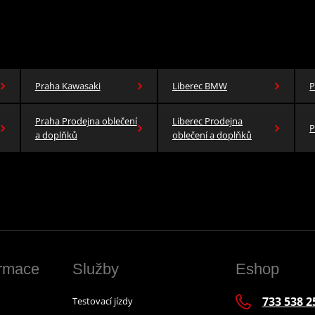
Praha Kawasaki
Liberec BMW
P
Praha Prodejna oblečení
Liberec Prodejna
P
a doplňků
oblečení a doplňků
ormace
Služby
Eshop
733 538 2
Testovací jízdy