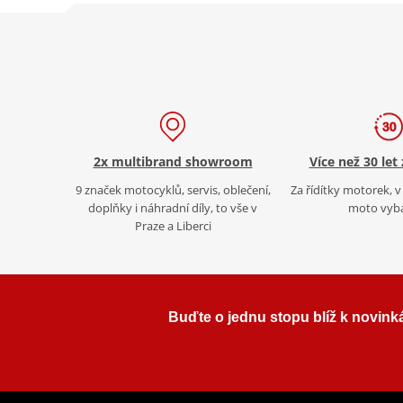
2x multibrand showroom
Více než 30 let
9 značek motocyklů, servis, oblečení,
Za řídítky motorek, v 
doplňky i náhradní díly, to vše v
moto vyb
Praze a Liberci
Buďte o jednu stopu blíž k novink