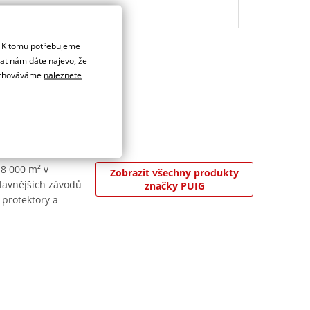
. K tomu potřebujeme
dat nám dáte najevo, že
 uchováváme
naleznete
 8 000 m² v
Zobrazit všechny produkty
jslavnějších závodů
značky PUIG
 protektory a