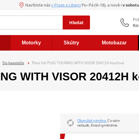
Navštivte nás
v Praze a Liberci
Po–Pá (9–18), a nově i
v sobot
Po
Hledat
Ko
Motorky
Skútry
Motobazar
Do kapotáže
Plexi štít PUIG TOURING WITH VISOR 20412H kouřová
RING WITH VISOR 20412H 
Okamžitá výměna.
Co vám
nebude, ihned vyměníme.