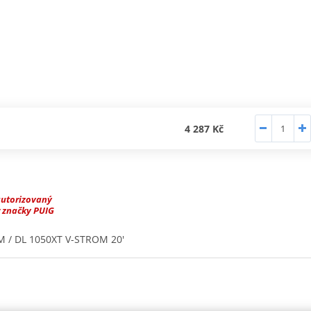
4 287 Kč
autorizovaný
 značky PUIG
M / DL 1050XT V-STROM 20'