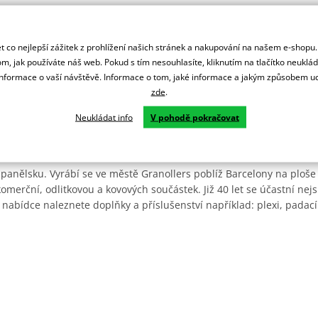
 co nejlepší zážitek z prohlížení našich stránek a nakupování na našem e-shopu
m, jak používáte náš web. Pokud s tím nesouhlasíte, kliknutím na tlačítko neuklá
formace o vaší návštěvě. Informace o tom, jaké informace a jakým způsobem
zde
.
Neukládat info
V pohodě pokračovat
Španělsku. Vyrábí se ve městě Granollers poblíž Barcelony na ploše
: komerční, odlitkovou a kovových součástek. Již 40 let se účastní ne
 nabídce naleznete doplňky a příslušenství například: plexi, padací