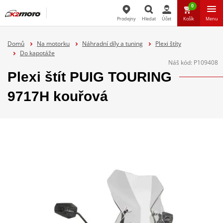
0
Prodejny
Hledat
Účet
Košík
Menu
Hledat
Domů
Na motorku
Náhradní díly a tuning
Plexi štíty
Do kapotáže
Náš kód:
P109408
Plexi štít PUIG TOURING
9717H kouřová