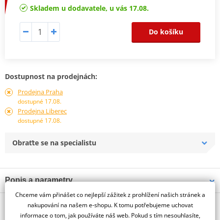
Skladem u dodavatele, u vás 17.08.
Do košíku
Dostupnost na prodejnách:
Prodejna Praha
dostupné 17.08.
Prodejna Liberec
dostupné 17.08.
Obraťte se na specialistu
Popis a parametry
Chceme vám přinášet co nejlepší zážitek z prohlížení našich stránek a
Jsme autorizovaný
O výrobci
dealer značky PUIG
nakupování na našem e-shopu. K tomu potřebujeme uchovat
informace o tom, jak používáte náš web. Pokud s tím nesouhlasíte,