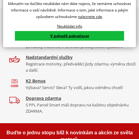
SCREEN TOUR KTM 1290 SUPERDAVENTURE R/S 17' C/SMOK
kliknutím na tlačítko neukládat nám dáte najevo, že nemáme uchovávat
informace o vaší návštěvě. Informace o tom, jaké informace a jakým
PUIG byl založen v roce 1964 ve Španělsku. Vyrábí se ve městě
2x multibrand showroom
způsobem uchováváme
naleznete zde
.
Tabulka velikostí
Granollers poblíž Barcelony na ploše 8 000 m² v objektu, který se
9 značek motocyklů, servis, oblečení, doplňky i náhradní
dělí na 3 části: komerční, odlitkovou a kovových součástek. Již 40
Neukládat info
Jak se změřit
díly, to vše v Praze a Liberci
let se účastní nejslavnějších závodů motocyklů po celém světě. V
V pohodě pokračovat
Co když mi to nebude
naší nabídce naleznete doplňky a příslušenství například: plexi,
Více než 30 let zkušeností
padací protektory a mnoho dalšího.
Za řídítky motorek, v servisu i prodeji moto vybavení
Homologation
PDF
Nadstandardní služby
Aerodynamic
Zobrazit všechny produkty
značky PUIG
PDF
Registrace motorky, předváděcí jízdy zdarma, výměna zboží
Comparative test
PDF
a další.
Mounting instruction
PDF
K2 Bonus
Výbava? Servis? Sleva? Ty volíš, jakou odměnu chceš!
Doprava zdarma
S PPL Parcel Smart máš dopravu na každou objednávku
ZDARMA.
Buďte o jednu stopu blíž k novinkám a akcím ze světa