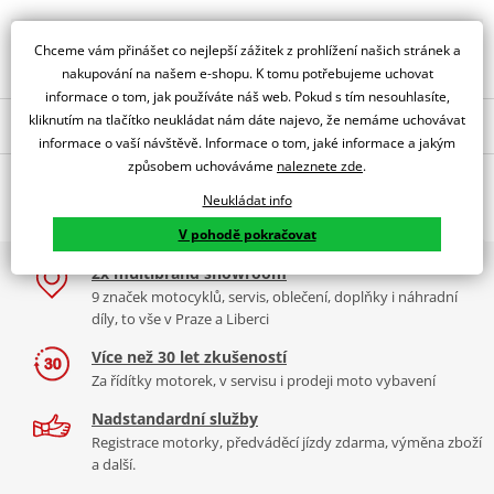
Obraťte se na specialistu
Chceme vám přinášet co nejlepší zážitek z prohlížení našich stránek a
nakupování na našem e-shopu. K tomu potřebujeme uchovat
informace o tom, jak používáte náš web. Pokud s tím nesouhlasíte,
kliknutím na tlačítko neukládat nám dáte najevo, že nemáme uchovávat
Popis a parametry
informace o vaší návštěvě. Informace o tom, jaké informace a jakým
Jsme autorizovaný
způsobem uchováváme
naleznete zde
.
O výrobci
dealer značky PUIG
Neukládat info
TOURING SCREEN HONDA X-ADV 17' C/SMOKE
V pohodě pokračovat
PUIG byl založen v roce 1964 ve Španělsku. Vyrábí se ve městě
2x multibrand showroom
Tabulka velikostí
Granollers poblíž Barcelony na ploše 8 000 m² v objektu, který se
9 značek motocyklů, servis, oblečení, doplňky i náhradní
dělí na 3 části: komerční, odlitkovou a kovových součástek. Již 40
Jak se změřit
díly, to vše v Praze a Liberci
let se účastní nejslavnějších závodů motocyklů po celém světě. V
Co když mi to nebude
naší nabídce naleznete doplňky a příslušenství například: plexi,
Více než 30 let zkušeností
padací protektory a mnoho dalšího.
Za řídítky motorek, v servisu i prodeji moto vybavení
Homologation
PDF
Nadstandardní služby
Aerodynamic
Zobrazit všechny produkty
značky PUIG
PDF
Registrace motorky, předváděcí jízdy zdarma, výměna zboží
Comparative test
PDF
a další.