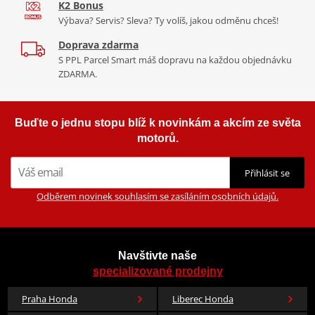
K2 Bonus
Výbava? Servis? Sleva? Ty volíš, jakou odměnu chceš!
Doprava zdarma
S PPL Parcel Smart máš dopravu na každou objednávku
ZDARMA.
Buďte o jednu stopu blíž k novinkám a akcím ze světa
motorů.
Přihlásit se
Odběrem novinek souhlasím se zasíláním osobních údajů.
Navštivte naše
specializované prodejny
Praha Honda
Liberec Honda