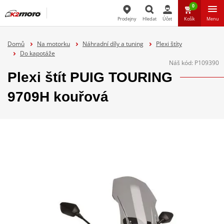
0
Prodejny
Hledat
Účet
Košík
Menu
Hledat
Domů
Na motorku
Náhradní díly a tuning
Plexi štíty
Do kapotáže
Náš kód:
P109390
Plexi štít PUIG TOURING
9709H kouřová