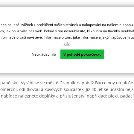
 co nejlepší zážitek z prohlížení našich stránek a nakupování na našem e-shopu
m, jak používáte náš web. Pokud s tím nesouhlasíte, kliknutím na tlačítko neuklá
formace o vaší návštěvě. Informace o tom, jaké informace a jakým způsobem
zde
.
Neukládat info
V pohodě pokračovat
Španělsku. Vyrábí se ve městě Granollers poblíž Barcelony na ploše
: komerční, odlitkovou a kovových součástek. Již 40 let se účastní ne
 nabídce naleznete doplňky a příslušenství například: plexi, padací