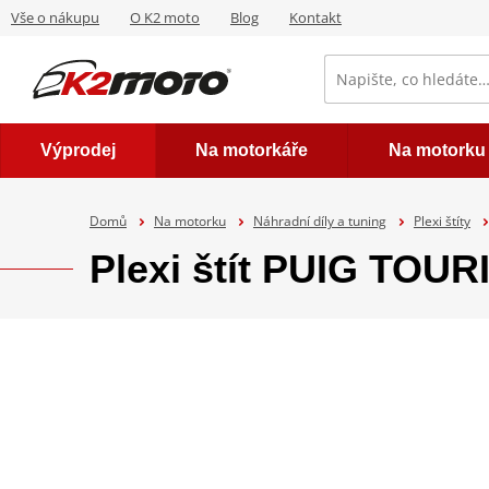
Vše o nákupu
O K2 moto
Blog
Kontakt
Výprodej
Na motorkáře
Na motorku
Domů
Na motorku
Náhradní díly a tuning
Plexi štíty
Plexi štít PUIG TOU