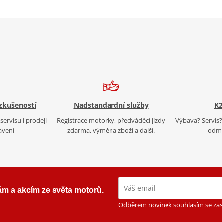
 zkušeností
Nadstandardní služby
K2
servisu i prodeji
Registrace motorky, předváděcí jízdy
Výbava? Servis? 
avení
zdarma, výměna zboží a další.
odmě
ám a akcím ze světa motorů.
Odběrem novinek souhlasím se zas