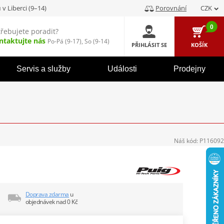
u
v Liberci (9–14)
Porovnání
CZK
0
třebujete poradit?
ntaktujte nás
Po-Pá (9-17), So (9-14)
PŘIHLÁSIT SE
KOŠÍK
Servis a služby
Události
Prodejny
Náš kód:
P116092
Doprava zdarma
u
objednávek nad 0 Kč