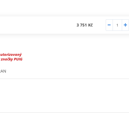
3 751 Kč
autorizovaný
 značky PUIG
RAN