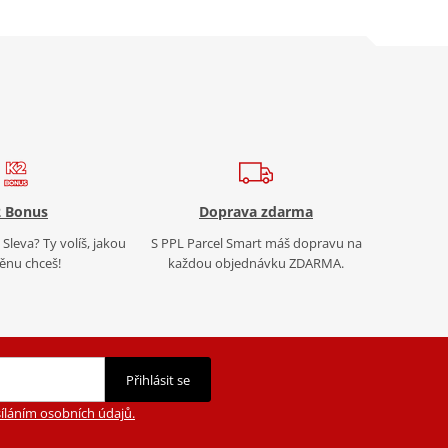
 Bonus
Doprava zdarma
Sleva? Ty volíš, jakou
S PPL Parcel Smart máš dopravu na
nu chceš!
každou objednávku ZDARMA.
Přihlásit se
íláním osobních údajů.