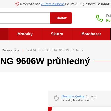
Navštivte nás
v Praze a Liberci
Po–Pá (9–18), a nově i
v sobot
Po
Hledat
Ko
Motorky
Skútry
Motobazar
Do kapotáže
Plexi štít PUIG TOURING 9606W průhledný
RING 9606W průhledný
Okamžitá výměna.
Co vám
nebude, ihned vyměníme.