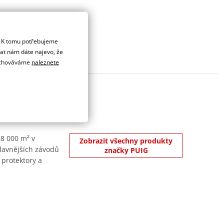
. K tomu potřebujeme
dat nám dáte najevo, že
 uchováváme
naleznete
 8 000 m² v
Zobrazit všechny produkty
jslavnějších závodů
značky PUIG
 protektory a