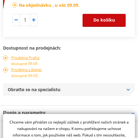
Na objednávku , u vás 09.09.
Do košíku
Dostupnost na prodejnách:
Prodejna Praha
dostupné 09.09.
Prodejna Liberec
dostupné 09.09.
Obraťte se na specialistu
Popis a parametry
Chceme vám přinášet co nejlepší zážitek z prohlížení našich stránek a
Jsme autorizovaný
O výrobci
dealer značky PUIG
nakupování na našem e-shopu. K tomu potřebujeme uchovat
informace o tom, jak používáte náš web. Pokud s tím nesouhlasíte,