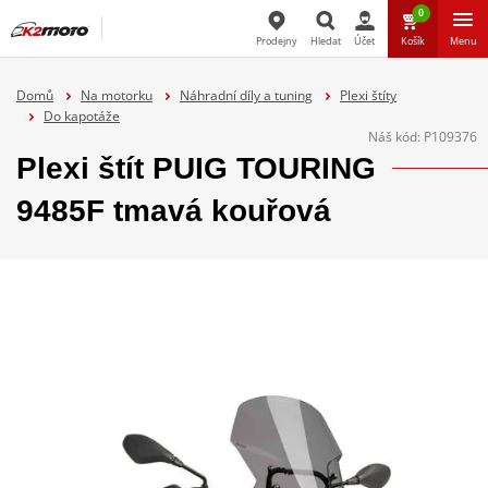
0
Prodejny
Hledat
Účet
Košík
Menu
Hledat
Domů
Na motorku
Náhradní díly a tuning
Plexi štíty
Do kapotáže
Náš kód:
P109376
Plexi štít PUIG TOURING
9485F tmavá kouřová