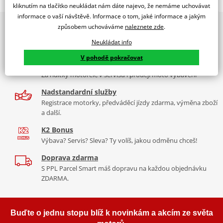
BENELLI TRK 502 / X 16'-21'
kliknutím na tlačítko neukládat nám dáte najevo, že nemáme uchovávat
informace o vaší návštěvě. Informace o tom, jaké informace a jakým
PUIG byl založen v roce 1964 ve Španělsku. Vyrábí se ve městě
2x multibrand showroom
způsobem uchováváme
naleznete zde
.
Tabulka velikostí
Granollers poblíž Barcelony na ploše 8 000 m² v objektu, který se
9 značek motocyklů, servis, oblečení, doplňky i náhradní
dělí na 3 části: komerční, odlitkovou a kovových součástek. Již 40
Neukládat info
Jak se změřit
díly, to vše v Praze a Liberci
let se účastní nejslavnějších závodů motocyklů po celém světě. V
V pohodě pokračovat
Co když mi to nebude
naší nabídce naleznete doplňky a příslušenství například: plexi,
Více než 30 let zkušeností
padací protektory a mnoho dalšího.
Za řídítky motorek, v servisu i prodeji moto vybavení
Homologation
PDF
Nadstandardní služby
Comparative test
Zobrazit všechny produkty
značky PUIG
PDF
Registrace motorky, předváděcí jízdy zdarma, výměna zboží
Aerodynamic
PDF
a další.
Mounting instruction
PDF
K2 Bonus
Výbava? Servis? Sleva? Ty volíš, jakou odměnu chceš!
Doprava zdarma
S PPL Parcel Smart máš dopravu na každou objednávku
ZDARMA.
Buďte o jednu stopu blíž k novinkám a akcím ze světa