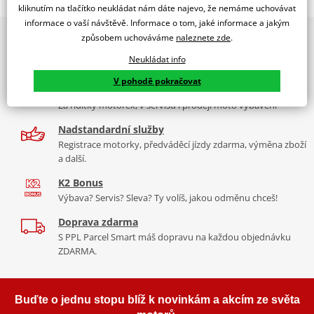
TOURING SCREEN CRF1000L AFRICA TWIN 16'-17' C/SMOK
kliknutím na tlačítko neukládat nám dáte najevo, že nemáme uchovávat
informace o vaší návštěvě. Informace o tom, jaké informace a jakým
PUIG byl založen v roce 1964 ve Španělsku. Vyrábí se ve městě
2x multibrand showroom
způsobem uchováváme
naleznete zde
.
Tabulka velikostí
Granollers poblíž Barcelony na ploše 8 000 m² v objektu, který se
9 značek motocyklů, servis, oblečení, doplňky i náhradní
dělí na 3 části: komerční, odlitkovou a kovových součástek. Již 40
Neukládat info
Jak se změřit
díly, to vše v Praze a Liberci
let se účastní nejslavnějších závodů motocyklů po celém světě. V
V pohodě pokračovat
Co když mi to nebude
naší nabídce naleznete doplňky a příslušenství například: plexi,
Více než 30 let zkušeností
padací protektory a mnoho dalšího.
Za řídítky motorek, v servisu i prodeji moto vybavení
Homologation
PDF
Nadstandardní služby
Zobrazit všechny produkty
značky PUIG
Registrace motorky, předváděcí jízdy zdarma, výměna zboží
a další.
K2 Bonus
Výbava? Servis? Sleva? Ty volíš, jakou odměnu chceš!
Doprava zdarma
S PPL Parcel Smart máš dopravu na každou objednávku
ZDARMA.
Buďte o jednu stopu blíž k novinkám a akcím ze světa