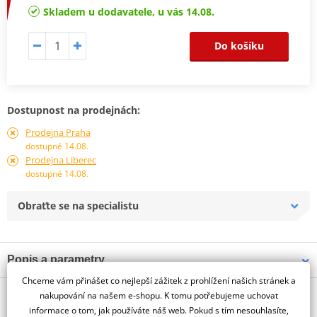
Skladem u dodavatele, u vás 14.08.
Do košíku
Dostupnost na prodejnách:
Prodejna Praha
dostupné 14.08.
Prodejna Liberec
dostupné 14.08.
Obraťte se na specialistu
Popis a parametry
Chceme vám přinášet co nejlepší zážitek z prohlížení našich stránek a
Jsme autorizovaný
O výrobci
dealer značky PUIG
nakupování na našem e-shopu. K tomu potřebujeme uchovat
informace o tom, jak používáte náš web. Pokud s tím nesouhlasíte,