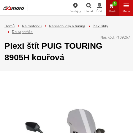
0
Prodejny
Hledat
Účet
Košík
Menu
Hledat
Domů
Na motorku
Náhradní díly a tuning
Plexi štíty
Do kapotáže
Náš kód:
P109267
Plexi štít PUIG TOURING
8905H kouřová