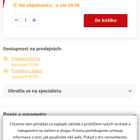
Na objednávku , u vás 09.09.
Do košíku
Dostupnost na prodejnách:
Prodejna Praha
dostupné 09.09.
Prodejna Liberec
dostupné 09.09.
Obraťte se na specialistu
Popis a parametry
Chceme vám přinášet co nejlepší zážitek z prohlížení našich stránek a
Jsme autorizovaný
O výrobci
dealer značky PUIG
nakupování na našem e-shopu. K tomu potřebujeme uchovat
informace o tom, jak používáte náš web. Pokud s tím nesouhlasíte,