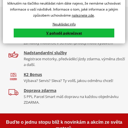
TOURING SCREEN MVAGUSTA TURISMO VELOCE 800 14-17
kliknutím na tlačítko neukládat nám dáte najevo, že nemáme uchovávat
informace o vaší návštěvě. Informace o tom, jaké informace a jakým
PUIG byl založen v roce 1964 ve Španělsku. Vyrábí se ve městě
2x multibrand showroom
způsobem uchováváme
naleznete zde
.
Tabulka velikostí
Granollers poblíž Barcelony na ploše 8 000 m² v objektu, který se
9 značek motocyklů, servis, oblečení, doplňky i náhradní
dělí na 3 části: komerční, odlitkovou a kovových součástek. Již 40
Neukládat info
Jak se změřit
díly, to vše v Praze a Liberci
let se účastní nejslavnějších závodů motocyklů po celém světě. V
V pohodě pokračovat
Co když mi to nebude
naší nabídce naleznete doplňky a příslušenství například: plexi,
Více než 30 let zkušeností
padací protektory a mnoho dalšího.
Za řídítky motorek, v servisu i prodeji moto vybavení
Homologation
PDF
Nadstandardní služby
Zobrazit všechny produkty
značky PUIG
Registrace motorky, předváděcí jízdy zdarma, výměna zboží
a další.
K2 Bonus
Výbava? Servis? Sleva? Ty volíš, jakou odměnu chceš!
Doprava zdarma
S PPL Parcel Smart máš dopravu na každou objednávku
ZDARMA.
Buďte o jednu stopu blíž k novinkám a akcím ze světa