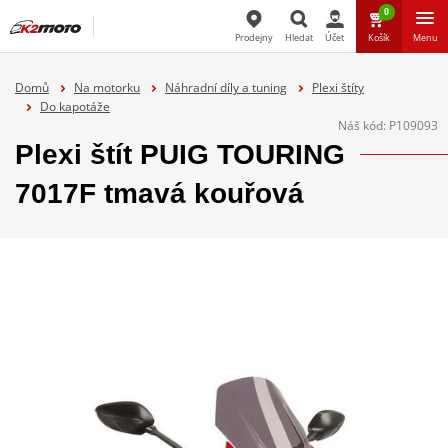
0
Prodejny
Hledat
Účet
Košík
Menu
Hledat
Domů
Na motorku
Náhradní díly a tuning
Plexi štíty
Do kapotáže
Náš kód:
P109093
Plexi štít PUIG TOURING
7017F tmavá kouřová