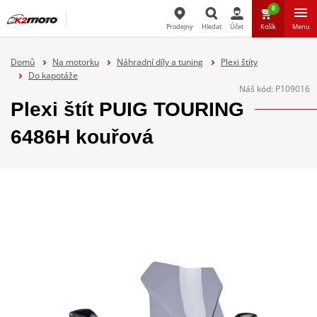
0
Prodejny
Hledat
Účet
Košík
Menu
Hledat
Domů
Na motorku
Náhradní díly a tuning
Plexi štíty
Do kapotáže
Náš kód:
P109016
Plexi štít PUIG TOURING
6486H kouřová