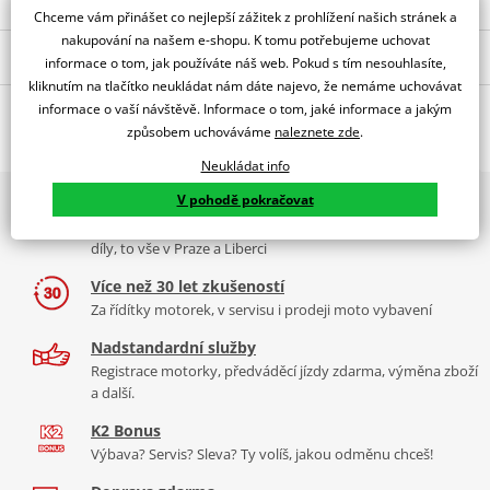
Chceme vám přinášet co nejlepší zážitek z prohlížení našich stránek a
nakupování na našem e-shopu. K tomu potřebujeme uchovat
Popis a parametry
informace o tom, jak používáte náš web. Pokud s tím nesouhlasíte,
kliknutím na tlačítko neukládat nám dáte najevo, že nemáme uchovávat
Jsme autorizovaný
informace o vaší návštěvě. Informace o tom, jaké informace a jakým
O výrobci
dealer značky PUIG
způsobem uchováváme
naleznete zde
.
TOURING SCREEN BMW R1200GS 13-17' C/SMOKE
Neukládat info
PUIG byl založen v roce 1964 ve Španělsku. Vyrábí se ve městě
V pohodě pokračovat
2x multibrand showroom
Tabulka velikostí
Granollers poblíž Barcelony na ploše 8 000 m² v objektu, který se
9 značek motocyklů, servis, oblečení, doplňky i náhradní
dělí na 3 části: komerční, odlitkovou a kovových součástek. Již 40
Jak se změřit
díly, to vše v Praze a Liberci
let se účastní nejslavnějších závodů motocyklů po celém světě. V
Co když mi to nebude
naší nabídce naleznete doplňky a příslušenství například: plexi,
Více než 30 let zkušeností
padací protektory a mnoho dalšího.
Za řídítky motorek, v servisu i prodeji moto vybavení
Homologation
PDF
Nadstandardní služby
Aerodynamic test
Zobrazit všechny produkty
značky PUIG
PDF
Registrace motorky, předváděcí jízdy zdarma, výměna zboží
Comparative test
PDF
a další.
Mounting instruction
PDF
K2 Bonus
Výbava? Servis? Sleva? Ty volíš, jakou odměnu chceš!