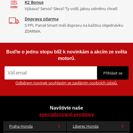
K2 Bonus
Výbava? Servis? Sleva? Ty volíš, jakou odměnu chceš!
Doprava zdarma
S PPL Parcel Smart máš dopravu na každou objednávku
ZDARMA.
Buďte o jednu stopu blíž k novinkám a akcím ze světa
motorů.
Přihlásit se
Odběrem novinek souhlasím se zasíláním osobních údajů.
Navštivte naše
specializované prodejny
Praha Honda
Liberec Honda