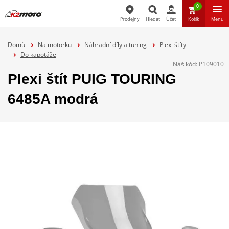
0
Prodejny
Hledat
Účet
Košík
Menu
Hledat
Domů
Na motorku
Náhradní díly a tuning
Plexi štíty
Do kapotáže
Náš kód:
P109010
Plexi štít PUIG TOURING
6485A modrá