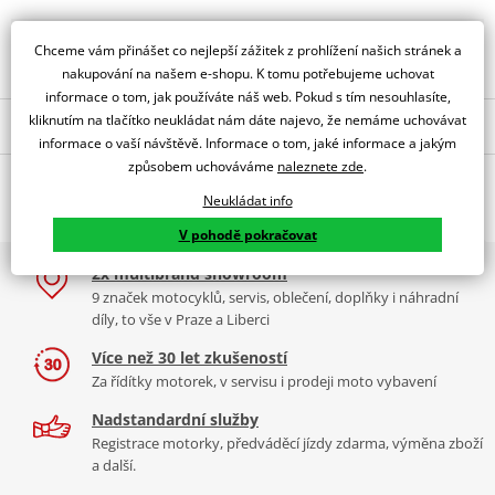
Obraťte se na specialistu
Chceme vám přinášet co nejlepší zážitek z prohlížení našich stránek a
nakupování na našem e-shopu. K tomu potřebujeme uchovat
informace o tom, jak používáte náš web. Pokud s tím nesouhlasíte,
kliknutím na tlačítko neukládat nám dáte najevo, že nemáme uchovávat
Popis a parametry
informace o vaší návštěvě. Informace o tom, jaké informace a jakým
Jsme autorizovaný
způsobem uchováváme
naleznete zde
.
O výrobci
dealer značky PUIG
Neukládat info
TOURING SCREEN BMW F800GT 13-17' C/BLUE
V pohodě pokračovat
PUIG byl založen v roce 1964 ve Španělsku. Vyrábí se ve městě
2x multibrand showroom
Tabulka velikostí
Granollers poblíž Barcelony na ploše 8 000 m² v objektu, který se
9 značek motocyklů, servis, oblečení, doplňky i náhradní
dělí na 3 části: komerční, odlitkovou a kovových součástek. Již 40
Jak se změřit
díly, to vše v Praze a Liberci
let se účastní nejslavnějších závodů motocyklů po celém světě. V
Co když mi to nebude
naší nabídce naleznete doplňky a příslušenství například: plexi,
Více než 30 let zkušeností
padací protektory a mnoho dalšího.
Za řídítky motorek, v servisu i prodeji moto vybavení
Homologation
PDF
Nadstandardní služby
Zobrazit všechny produkty
značky PUIG
Registrace motorky, předváděcí jízdy zdarma, výměna zboží
a další.