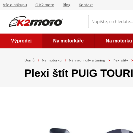
Vše o nákupu
O K2 moto
Blog
Kontakt
Výprodej
Na motorkáře
Na motorku
Domů
Na motorku
Náhradní díly a tuning
Plexi štíty
Plexi štít PUIG TOU