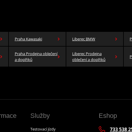
Praha Kawasaki
Liberec BMW
P
Praha Prodejna oblečení
Liberec Prodejna
P
a doplňků
oblečení a doplňků
ormace
Služby
Eshop
733 538 2
Testovací jízdy