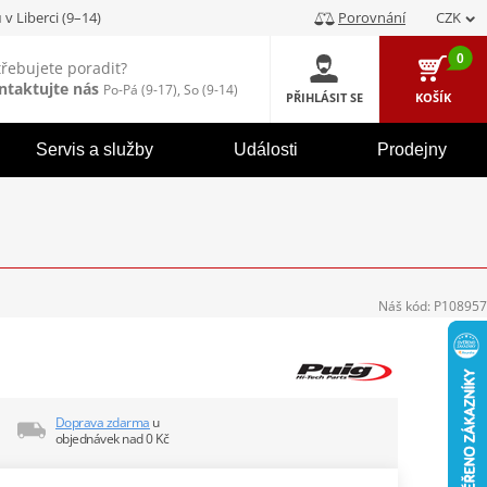
u
v Liberci (9–14)
Porovnání
CZK
0
třebujete poradit?
ntaktujte nás
Po-Pá (9-17), So (9-14)
PŘIHLÁSIT SE
KOŠÍK
Servis a služby
Události
Prodejny
Náš kód:
P108957
Doprava zdarma
u
objednávek nad 0 Kč