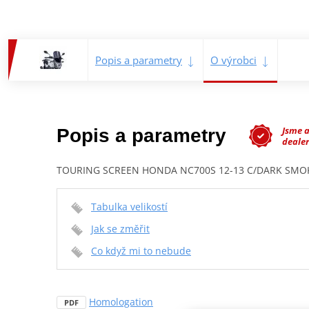
Popis a parametry
O výrobci
Jsme 
Popis a parametry
dealer
TOURING SCREEN HONDA NC700S 12-13 C/DARK SMO
Tabulka velikostí
Jak se změřit
Co když mi to nebude
Homologation
PDF