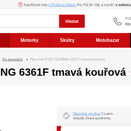
Navštivte nás
v Praze a Liberci
Po–Pá (9–18), a nově i
v sobot
Po
Hledat
Ko
Motorky
Skútry
Motobazar
Do kapotáže
Plexi štít PUIG TOURING 6361F tmavá kouřová
RING 6361F tmavá kouřová
Okamžitá výměna.
Co vám
nebude, ihned vyměníme.