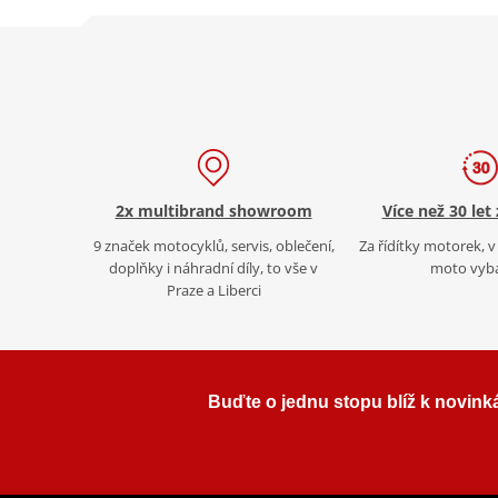
2x multibrand showroom
Více než 30 let
9 značek motocyklů, servis, oblečení,
Za řídítky motorek, v 
doplňky i náhradní díly, to vše v
moto vyb
Praze a Liberci
Buďte o jednu stopu blíž k novink