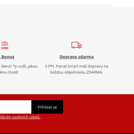
 Bonus
Doprava zdarma
Sleva? Ty volíš, jakou
S PPL Parcel Smart máš dopravu na
nu chceš!
každou objednávku ZDARMA.
Přihlásit se
íláním osobních údajů.