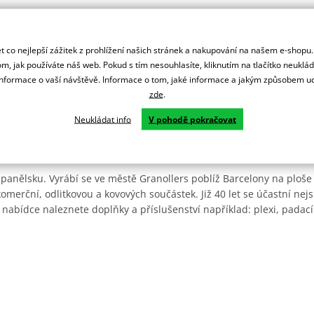
 co nejlepší zážitek z prohlížení našich stránek a nakupování na našem e-shopu
m, jak používáte náš web. Pokud s tím nesouhlasíte, kliknutím na tlačítko neuklá
formace o vaší návštěvě. Informace o tom, jaké informace a jakým způsobem
zde
.
Neukládat info
V pohodě pokračovat
Španělsku. Vyrábí se ve městě Granollers poblíž Barcelony na ploše
: komerční, odlitkovou a kovových součástek. Již 40 let se účastní ne
 nabídce naleznete doplňky a příslušenství například: plexi, padací