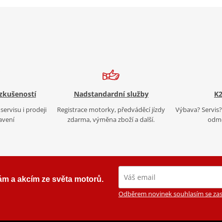
 zkušeností
Nadstandardní služby
K2
servisu i prodeji
Registrace motorky, předváděcí jízdy
Výbava? Servis? 
avení
zdarma, výměna zboží a další.
odmě
ám a akcím ze světa motorů.
Odběrem novinek souhlasím se zas