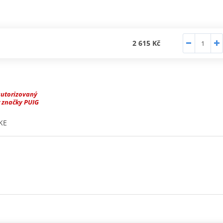
2 615 Kč
autorizovaný
 značky PUIG
KE