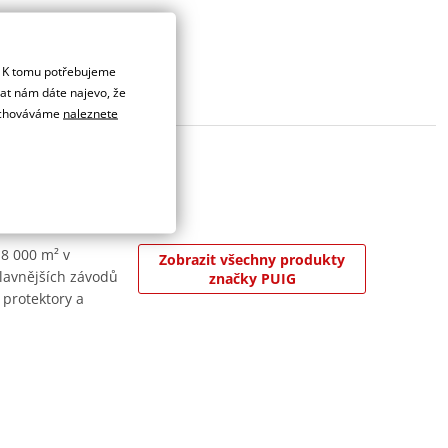
. K tomu potřebujeme
dat nám dáte najevo, že
 uchováváme
naleznete
 8 000 m² v
Zobrazit všechny produkty
jslavnějších závodů
značky PUIG
 protektory a