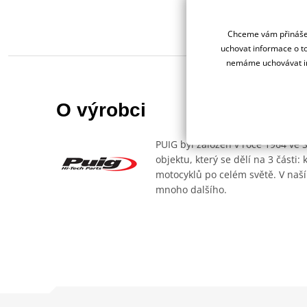
Chceme vám přinášet
uchovat informace o to
nemáme uchovávat in
O výrobci
PUIG byl založen v roce 1964 ve 
objektu, který se dělí na 3 části
motocyklů po celém světě. V naší
mnoho dalšího.