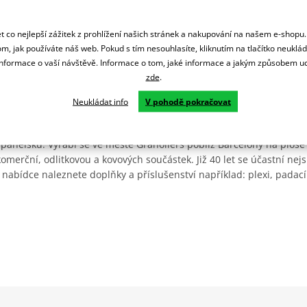
 co nejlepší zážitek z prohlížení našich stránek a nakupování na našem e-shopu
m, jak používáte náš web. Pokud s tím nesouhlasíte, kliknutím na tlačítko neuklá
formace o vaší návštěvě. Informace o tom, jaké informace a jakým způsobem
zde
.
Neukládat info
V pohodě pokračovat
Španělsku. Vyrábí se ve městě Granollers poblíž Barcelony na ploše
: komerční, odlitkovou a kovových součástek. Již 40 let se účastní ne
 nabídce naleznete doplňky a příslušenství například: plexi, padací