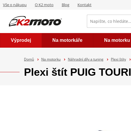
Vše o nákupu
O K2 moto
Blog
Kontakt
Výprodej
Na motorkáře
Na motorku
Domů
Na motorku
Náhradní díly a tuning
Plexi štíty
Plexi štít PUIG TOU