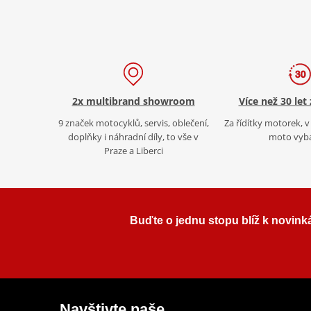
2x multibrand showroom
Více než 30 let
9 značek motocyklů, servis, oblečení,
Za řídítky motorek, v 
doplňky i náhradní díly, to vše v
moto vyb
Praze a Liberci
Buďte o jednu stopu blíž k novink
Navštivte naše