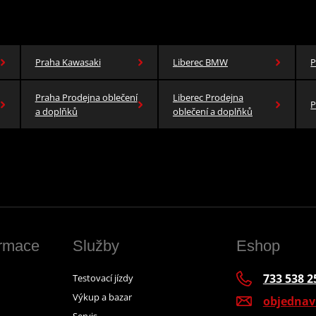
Praha Kawasaki
Liberec BMW
P
Praha Prodejna oblečení
Liberec Prodejna
P
a doplňků
oblečení a doplňků
ormace
Služby
Eshop
733 538 2
Testovací jízdy
Výkup a bazar
objedna
Servis