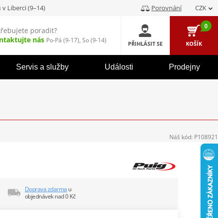
u
v Liberci (9–14)
Porovnání
CZK
0
třebujete poradit?
ntaktujte nás
Po-Pá (9-17), So (9-14)
PŘIHLÁSIT SE
KOŠÍK
Servis a služby
Události
Prodejny
Náš kód:
P108921
Doprava zdarma
u
objednávek nad 0 Kč