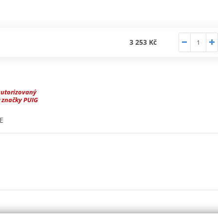
3 253 Kč
autorizovaný
 značky PUIG
E