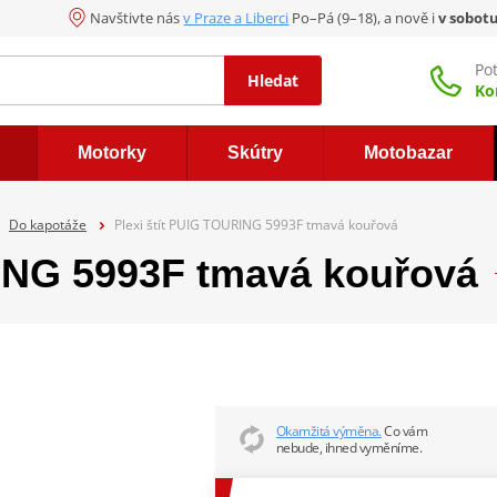
Navštivte nás
v Praze a Liberci
Po–Pá (9–18), a nově i
v sobot
Po
Hledat
Ko
Motorky
Skútry
Motobazar
Do kapotáže
Plexi štít PUIG TOURING 5993F tmavá kouřová
RING 5993F tmavá kouřová
Okamžitá výměna.
Co vám
nebude, ihned vyměníme.