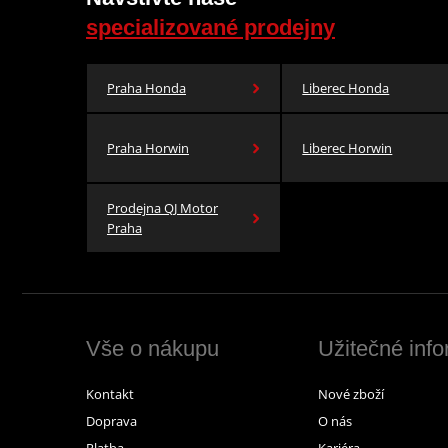
specializované prodejny
Praha Honda
Liberec Honda
Praha Horwin
Liberec Horwin
Prodejna QJ Motor
Praha
Vše o nákupu
Užitečné inf
Kontakt
Nové zboží
Doprava
O nás
Platba
Kariéra