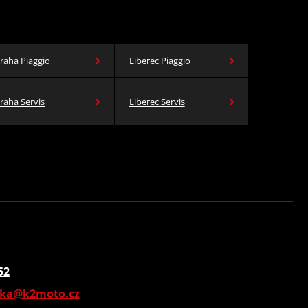
raha Piaggio
Liberec Piaggio
raha Servis
Liberec Servis
52
vka@k2moto.cz