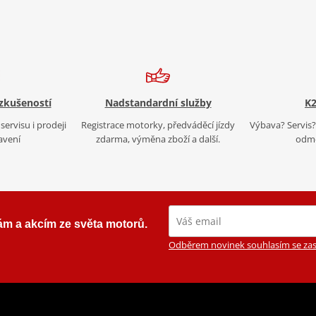
 zkušeností
Nadstandardní služby
K2
servisu i prodeji
Registrace motorky, předváděcí jízdy
Výbava? Servis? 
avení
zdarma, výměna zboží a další.
odmě
ám a akcím ze světa motorů.
Odběrem novinek souhlasím se zas