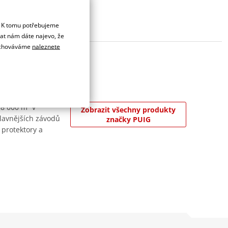
. K tomu potřebujeme
dat nám dáte najevo, že
 uchováváme
naleznete
 8 000 m² v
Zobrazit všechny produkty
jslavnějších závodů
značky PUIG
 protektory a