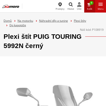
0
Prodejny
Hledat
Účet
Košík
Menu
Hledat
Domů
Na motorku
Náhradní díly a tuning
Plexi štíty
Do kapotáže
Náš kód:
P108919
Plexi štít PUIG TOURING
5992N černý