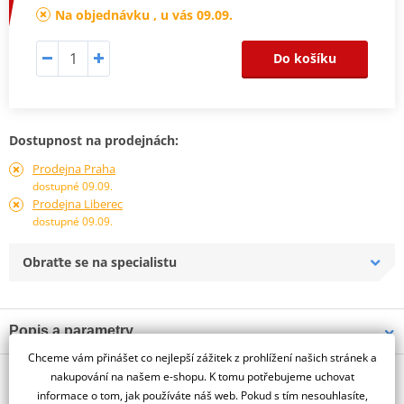
Na objednávku , u vás 09.09.
Do košíku
Dostupnost na prodejnách:
Prodejna Praha
dostupné 09.09.
Prodejna Liberec
dostupné 09.09.
Obraťte se na specialistu
Popis a parametry
Chceme vám přinášet co nejlepší zážitek z prohlížení našich stránek a
Jsme autorizovaný
O výrobci
dealer značky PUIG
nakupování na našem e-shopu. K tomu potřebujeme uchovat
informace o tom, jak používáte náš web. Pokud s tím nesouhlasíte,