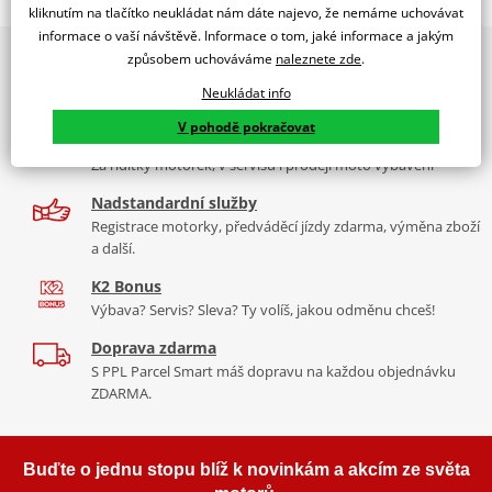
TOURING SCREEN HONDA NC700X 12-13 C/BLACK
kliknutím na tlačítko neukládat nám dáte najevo, že nemáme uchovávat
informace o vaší návštěvě. Informace o tom, jaké informace a jakým
PUIG byl založen v roce 1964 ve Španělsku. Vyrábí se ve městě
2x multibrand showroom
způsobem uchováváme
naleznete zde
.
Tabulka velikostí
Granollers poblíž Barcelony na ploše 8 000 m² v objektu, který se
9 značek motocyklů, servis, oblečení, doplňky i náhradní
dělí na 3 části: komerční, odlitkovou a kovových součástek. Již 40
Neukládat info
Jak se změřit
díly, to vše v Praze a Liberci
let se účastní nejslavnějších závodů motocyklů po celém světě. V
V pohodě pokračovat
Co když mi to nebude
naší nabídce naleznete doplňky a příslušenství například: plexi,
Více než 30 let zkušeností
padací protektory a mnoho dalšího.
Za řídítky motorek, v servisu i prodeji moto vybavení
Homologation
PDF
Nadstandardní služby
Zobrazit všechny produkty
značky PUIG
Registrace motorky, předváděcí jízdy zdarma, výměna zboží
a další.
K2 Bonus
Výbava? Servis? Sleva? Ty volíš, jakou odměnu chceš!
Doprava zdarma
S PPL Parcel Smart máš dopravu na každou objednávku
ZDARMA.
Buďte o jednu stopu blíž k novinkám a akcím ze světa