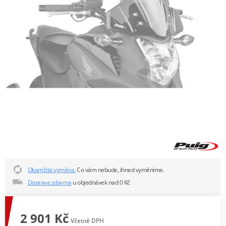
Okamžitá výměna.
Co vám nebude, ihned vyměníme.
Doprava zdarma
u objednávek nad 0 Kč
2 901 Kč
Včetně DPH