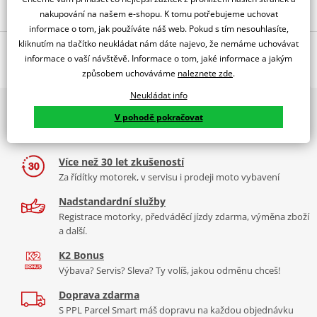
Popis a parametry
nakupování na našem e-shopu. K tomu potřebujeme uchovat
informace o tom, jak používáte náš web. Pokud s tím nesouhlasíte,
Jsme autorizovaný
kliknutím na tlačítko neukládat nám dáte najevo, že nemáme uchovávat
O výrobci
dealer značky PUIG
informace o vaší návštěvě. Informace o tom, jaké informace a jakým
TOURING SCREEN CROSSRUNNER 11-14' C/DARK SMOKE
způsobem uchováváme
naleznete zde
.
Neukládat info
PUIG byl založen v roce 1964 ve Španělsku. Vyrábí se ve městě
2x multibrand showroom
Tabulka velikostí
Granollers poblíž Barcelony na ploše 8 000 m² v objektu, který se
V pohodě pokračovat
9 značek motocyklů, servis, oblečení, doplňky i náhradní
dělí na 3 části: komerční, odlitkovou a kovových součástek. Již 40
Jak se změřit
díly, to vše v Praze a Liberci
let se účastní nejslavnějších závodů motocyklů po celém světě. V
Co když mi to nebude
naší nabídce naleznete doplňky a příslušenství například: plexi,
Více než 30 let zkušeností
padací protektory a mnoho dalšího.
Za řídítky motorek, v servisu i prodeji moto vybavení
Homologation
PDF
Nadstandardní služby
Zobrazit všechny produkty
značky PUIG
Registrace motorky, předváděcí jízdy zdarma, výměna zboží
a další.
K2 Bonus
Výbava? Servis? Sleva? Ty volíš, jakou odměnu chceš!
Doprava zdarma
S PPL Parcel Smart máš dopravu na každou objednávku