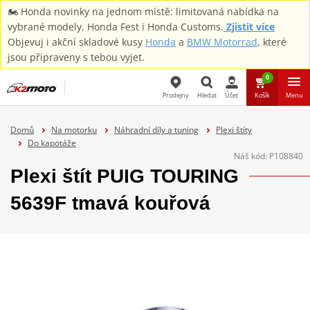
🏍️ Honda novinky na jednom místě: limitovaná nabídka na
vybrané modely, Honda Fest i Honda Customs.
Zjistit více
Objevuj i akční skladové kusy
Honda
a
BMW Motorrad
, které
jsou připraveny s tebou vyjet.
0
Prodejny
Hledat
Účet
Košík
Menu
Hledat
Domů
Na motorku
Náhradní díly a tuning
Plexi štíty
Do kapotáže
Náš kód:
P108840
Plexi štít PUIG TOURING
5639F tmavá kouřová