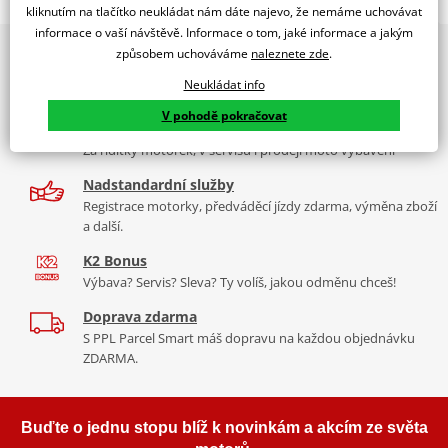
TOURING SCREEN HONDA CBF1000F 10-17' C/DARK SMOKE
kliknutím na tlačítko neukládat nám dáte najevo, že nemáme uchovávat
informace o vaší návštěvě. Informace o tom, jaké informace a jakým
PUIG byl založen v roce 1964 ve Španělsku. Vyrábí se ve městě
2x multibrand showroom
způsobem uchováváme
naleznete zde
.
Tabulka velikostí
Granollers poblíž Barcelony na ploše 8 000 m² v objektu, který se
9 značek motocyklů, servis, oblečení, doplňky i náhradní
dělí na 3 části: komerční, odlitkovou a kovových součástek. Již 40
Neukládat info
Jak se změřit
díly, to vše v Praze a Liberci
let se účastní nejslavnějších závodů motocyklů po celém světě. V
V pohodě pokračovat
Co když mi to nebude
naší nabídce naleznete doplňky a příslušenství například: plexi,
Více než 30 let zkušeností
padací protektory a mnoho dalšího.
Za řídítky motorek, v servisu i prodeji moto vybavení
Homologation
PDF
Nadstandardní služby
Zobrazit všechny produkty
značky PUIG
Registrace motorky, předváděcí jízdy zdarma, výměna zboží
a další.
K2 Bonus
Výbava? Servis? Sleva? Ty volíš, jakou odměnu chceš!
Doprava zdarma
S PPL Parcel Smart máš dopravu na každou objednávku
ZDARMA.
Buďte o jednu stopu blíž k novinkám a akcím ze světa