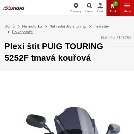
0
Prodejny
Hledat
Účet
Košík
Menu
Hledat
Domů
Na motorku
Náhradní díly a tuning
Plexi štíty
Do kapotáže
Náš kód:
P108784
Plexi štít PUIG TOURING
5252F tmavá kouřová