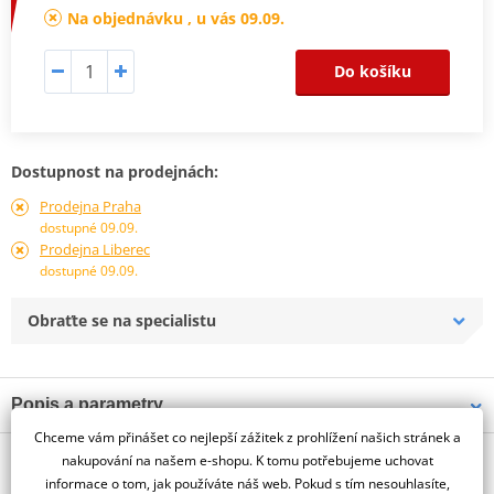
Na objednávku , u vás 09.09.
Do košíku
Dostupnost na prodejnách:
Prodejna Praha
dostupné 09.09.
Prodejna Liberec
dostupné 09.09.
Obraťte se na specialistu
Popis a parametry
Chceme vám přinášet co nejlepší zážitek z prohlížení našich stránek a
Jsme autorizovaný
O výrobci
dealer značky PUIG
nakupování na našem e-shopu. K tomu potřebujeme uchovat
informace o tom, jak používáte náš web. Pokud s tím nesouhlasíte,