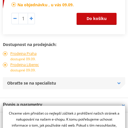
Na objednávku , u vás 09.09.
Do košíku
Dostupnost na prodejnách:
Prodejna Praha
dostupné 09.09.
Prodejna Liberec
dostupné 09.09.
Obraťte se na specialistu
Popis a parametry
Chceme vám přinášet co nejlepší zážitek z prohlížení našich stránek a
Jsme autorizovaný
O výrobci
dealer značky PUIG
nakupování na našem e-shopu. K tomu potřebujeme uchovat
informace o tom, jak používáte náš web. Pokud s tím nesouhlasíte,