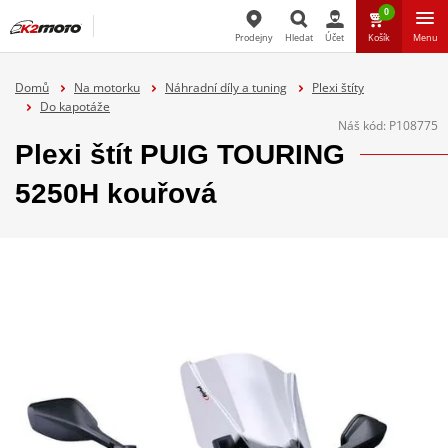
0
Prodejny
Hledat
Účet
Košík
Menu
Hledat
Domů
Na motorku
Náhradní díly a tuning
Plexi štíty
Do kapotáže
Náš kód:
P108775
Plexi štít PUIG TOURING
5250H kouřová