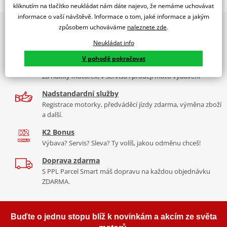
TOURING SCREEN MULTIESTRADA 1200 10-12'C/SMOKE
kliknutím na tlačítko neukládat nám dáte najevo, že nemáme uchovávat
informace o vaší návštěvě. Informace o tom, jaké informace a jakým
PUIG byl založen v roce 1964 ve Španělsku. Vyrábí se ve městě
2x multibrand showroom
způsobem uchováváme
naleznete zde
.
Tabulka velikostí
Granollers poblíž Barcelony na ploše 8 000 m² v objektu, který se
9 značek motocyklů, servis, oblečení, doplňky i náhradní
dělí na 3 části: komerční, odlitkovou a kovových součástek. Již 40
Neukládat info
Jak se změřit
díly, to vše v Praze a Liberci
let se účastní nejslavnějších závodů motocyklů po celém světě. V
V pohodě pokračovat
Co když mi to nebude
naší nabídce naleznete doplňky a příslušenství například: plexi,
Více než 30 let zkušeností
padací protektory a mnoho dalšího.
Za řídítky motorek, v servisu i prodeji moto vybavení
Homologation
PDF
Nadstandardní služby
Zobrazit všechny produkty
značky PUIG
Registrace motorky, předváděcí jízdy zdarma, výměna zboží
a další.
K2 Bonus
Výbava? Servis? Sleva? Ty volíš, jakou odměnu chceš!
Doprava zdarma
S PPL Parcel Smart máš dopravu na každou objednávku
ZDARMA.
Buďte o jednu stopu blíž k novinkám a akcím ze světa