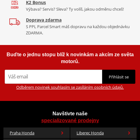
K2 Bonus
Výbava? Servis? Sleva? Ty volíš, jakou odměnu chceš!
Doprava zdarma
S PPL Parcel Smart máš dopravu na každou objednávku
ZDARMA.
Buďte o jednu stopu blíž k novinkám a akcím ze světa
motorů.
Přihlásit se
Odběrem novinek souhlasím se zasíláním osobních údajů.
Navštivte naše
specializované prodejny
Praha Honda
Liberec Honda