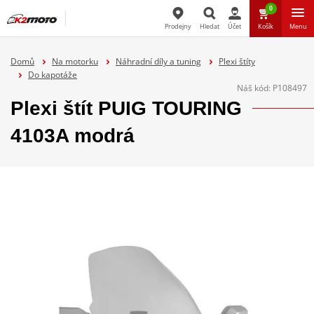
0
Prodejny
Hledat
Účet
Košík
Menu
Hledat
Domů
Na motorku
Náhradní díly a tuning
Plexi štíty
Do kapotáže
Náš kód:
P108497
Plexi štít PUIG TOURING
4103A modrá