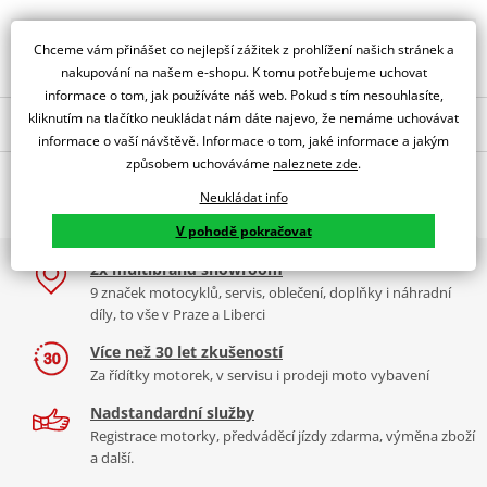
Obraťte se na specialistu
Chceme vám přinášet co nejlepší zážitek z prohlížení našich stránek a
nakupování na našem e-shopu. K tomu potřebujeme uchovat
informace o tom, jak používáte náš web. Pokud s tím nesouhlasíte,
kliknutím na tlačítko neukládat nám dáte najevo, že nemáme uchovávat
Popis a parametry
informace o vaší návštěvě. Informace o tom, jaké informace a jakým
Jsme autorizovaný
způsobem uchováváme
naleznete zde
.
O výrobci
dealer značky PUIG
Neukládat info
TOURING SCREEN YAMAHA FJR1300A/AS 06-12 C/BLUE
V pohodě pokračovat
PUIG byl založen v roce 1964 ve Španělsku. Vyrábí se ve městě
2x multibrand showroom
Tabulka velikostí
Granollers poblíž Barcelony na ploše 8 000 m² v objektu, který se
9 značek motocyklů, servis, oblečení, doplňky i náhradní
dělí na 3 části: komerční, odlitkovou a kovových součástek. Již 40
Jak se změřit
díly, to vše v Praze a Liberci
let se účastní nejslavnějších závodů motocyklů po celém světě. V
Co když mi to nebude
naší nabídce naleznete doplňky a příslušenství například: plexi,
Více než 30 let zkušeností
padací protektory a mnoho dalšího.
Za řídítky motorek, v servisu i prodeji moto vybavení
Homologation
PDF
Nadstandardní služby
Zobrazit všechny produkty
značky PUIG
Registrace motorky, předváděcí jízdy zdarma, výměna zboží
a další.