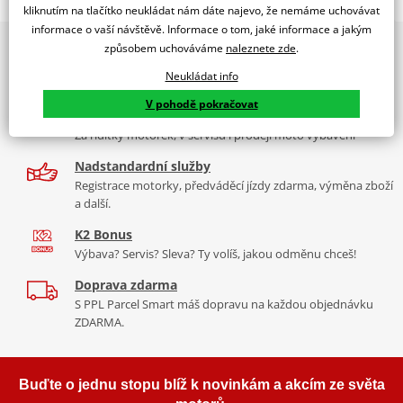
TOURING SCREEN YAMAHA FZ1 FAZER 06-16' C/BLACK
kliknutím na tlačítko neukládat nám dáte najevo, že nemáme uchovávat
informace o vaší návštěvě. Informace o tom, jaké informace a jakým
PUIG byl založen v roce 1964 ve Španělsku. Vyrábí se ve městě
2x multibrand showroom
způsobem uchováváme
naleznete zde
.
Tabulka velikostí
Granollers poblíž Barcelony na ploše 8 000 m² v objektu, který se
9 značek motocyklů, servis, oblečení, doplňky i náhradní
dělí na 3 části: komerční, odlitkovou a kovových součástek. Již 40
Neukládat info
Jak se změřit
díly, to vše v Praze a Liberci
let se účastní nejslavnějších závodů motocyklů po celém světě. V
V pohodě pokračovat
Co když mi to nebude
naší nabídce naleznete doplňky a příslušenství například: plexi,
Více než 30 let zkušeností
padací protektory a mnoho dalšího.
Za řídítky motorek, v servisu i prodeji moto vybavení
Homologation
PDF
Nadstandardní služby
Zobrazit všechny produkty
značky PUIG
Registrace motorky, předváděcí jízdy zdarma, výměna zboží
a další.
K2 Bonus
Výbava? Servis? Sleva? Ty volíš, jakou odměnu chceš!
Doprava zdarma
S PPL Parcel Smart máš dopravu na každou objednávku
ZDARMA.
Buďte o jednu stopu blíž k novinkám a akcím ze světa