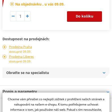
Na objednávku , u vás 09.09.
Do košíku
Dostupnost na prodejnách:
Prodejna Praha
dostupné 09.09.
Prodejna Liberec
dostupné 09.09.
Obraťte se na specialistu
Popis a parametry
Chceme vám přinášet co nejlepší zážitek z prohlížení našich stránek a
Jsme autorizovaný
O výrobci
dealer značky PUIG
nakupování na našem e-shopu. K tomu potřebujeme uchovat
informace o tom, jak používáte náš web. Pokud s tím nesouhlasíte,