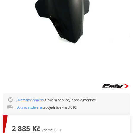
Okamžitá výměna.
Co vám nebude, ihned vyměníme.
Doprava zdarma
u objednávek nad 0 Kč
2 885 Kč
Včetně DPH