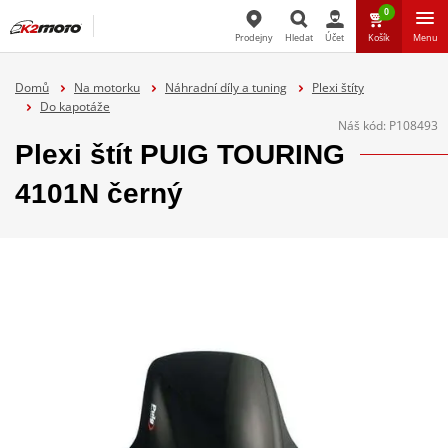
0
Prodejny
Hledat
Účet
Košík
Menu
Hledat
Domů
Na motorku
Náhradní díly a tuning
Plexi štíty
Do kapotáže
Náš kód:
P108493
Plexi štít PUIG TOURING
4101N černý