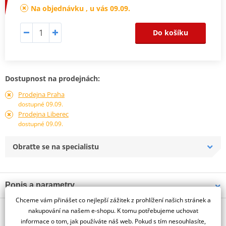
Na objednávku , u vás 09.09.
Do košíku
Dostupnost na prodejnách:
Prodejna Praha
dostupné 09.09.
Prodejna Liberec
dostupné 09.09.
Obraťte se na specialistu
Popis a parametry
Chceme vám přinášet co nejlepší zážitek z prohlížení našich stránek a
Jsme autorizovaný
O výrobci
dealer značky PUIG
nakupování na našem e-shopu. K tomu potřebujeme uchovat
informace o tom, jak používáte náš web. Pokud s tím nesouhlasíte,