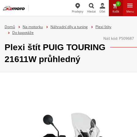
0
Prodejny
Hledat
Účet
Košík
Menu
Hledat
Domů
Na motorku
Náhradní díly a tuning
Plexi štíty
Do kapotáže
Náš kód:
P509687
Plexi štít PUIG TOURING
21611W průhledný