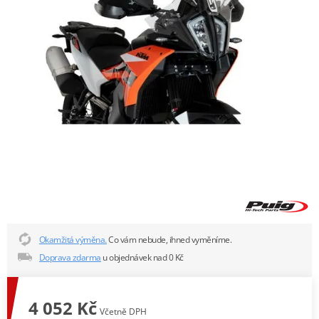
Okamžitá výměna.
Co vám nebude, ihned vyměníme.
Doprava zdarma
u objednávek nad 0 Kč
4 052 Kč
Včetně DPH