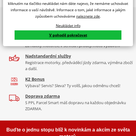
KTM 790 ADVENTURE 23'
kliknutím na tlačítko neukládat nám dáte najevo, že nemáme uchovávat
informace o vaší návštěvě. Informace o tom, jaké informace a jakým
PUIG byl založen v roce 1964 ve Španělsku. Vyrábí se ve městě
2x multibrand showroom
způsobem uchováváme
naleznete zde
.
Tabulka velikostí
Granollers poblíž Barcelony na ploše 8 000 m² v objektu, který se
9 značek motocyklů, servis, oblečení, doplňky i náhradní
dělí na 3 části: komerční, odlitkovou a kovových součástek. Již 40
Neukládat info
Jak se změřit
díly, to vše v Praze a Liberci
let se účastní nejslavnějších závodů motocyklů po celém světě. V
V pohodě pokračovat
Co když mi to nebude
naší nabídce naleznete doplňky a příslušenství například: plexi,
Více než 30 let zkušeností
padací protektory a mnoho dalšího.
Za řídítky motorek, v servisu i prodeji moto vybavení
mounting instructions
PDF
Nadstandardní služby
Zobrazit všechny produkty
značky PUIG
Registrace motorky, předváděcí jízdy zdarma, výměna zboží
a další.
K2 Bonus
Výbava? Servis? Sleva? Ty volíš, jakou odměnu chceš!
Doprava zdarma
S PPL Parcel Smart máš dopravu na každou objednávku
ZDARMA.
Buďte o jednu stopu blíž k novinkám a akcím ze světa