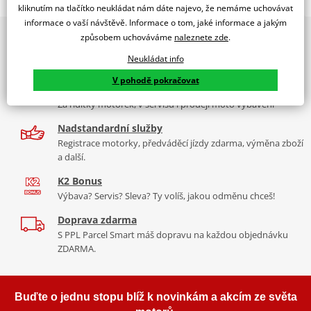
KTM 790 ADVENTURE 23'
kliknutím na tlačítko neukládat nám dáte najevo, že nemáme uchovávat
informace o vaší návštěvě. Informace o tom, jaké informace a jakým
PUIG byl založen v roce 1964 ve Španělsku. Vyrábí se ve městě
2x multibrand showroom
způsobem uchováváme
naleznete zde
.
Tabulka velikostí
Granollers poblíž Barcelony na ploše 8 000 m² v objektu, který se
9 značek motocyklů, servis, oblečení, doplňky i náhradní
dělí na 3 části: komerční, odlitkovou a kovových součástek. Již 40
Neukládat info
Jak se změřit
díly, to vše v Praze a Liberci
let se účastní nejslavnějších závodů motocyklů po celém světě. V
V pohodě pokračovat
Co když mi to nebude
naší nabídce naleznete doplňky a příslušenství například: plexi,
Více než 30 let zkušeností
padací protektory a mnoho dalšího.
Za řídítky motorek, v servisu i prodeji moto vybavení
mounting instructions
PDF
Nadstandardní služby
Zobrazit všechny produkty
značky PUIG
Registrace motorky, předváděcí jízdy zdarma, výměna zboží
a další.
K2 Bonus
Výbava? Servis? Sleva? Ty volíš, jakou odměnu chceš!
Doprava zdarma
S PPL Parcel Smart máš dopravu na každou objednávku
ZDARMA.
Buďte o jednu stopu blíž k novinkám a akcím ze světa