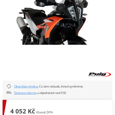
Okamžitá výměna.
Co vám nebude, ihned vyměníme.
Doprava zdarma
u objednávek nad 0 Kč
4 052 Kč
Včetně DPH