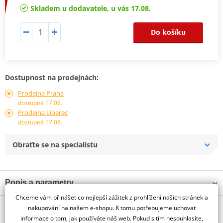
Skladem u dodavatele, u vás 17.08.
Do košíku
Dostupnost na prodejnách:
Prodejna Praha
dostupné 17.08.
Prodejna Liberec
dostupné 17.08.
Obraťte se na specialistu
Popis a parametry
Chceme vám přinášet co nejlepší zážitek z prohlížení našich stránek a
Jsme autorizovaný
O výrobci
dealer značky PUIG
nakupování na našem e-shopu. K tomu potřebujeme uchovat
informace o tom, jak používáte náš web. Pokud s tím nesouhlasíte,