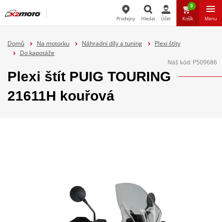
0
Prodejny
Hledat
Účet
Košík
Menu
Hledat
Domů
Na motorku
Náhradní díly a tuning
Plexi štíty
Do kapotáže
Náš kód:
P509686
Plexi štít PUIG TOURING
21611H kouřová