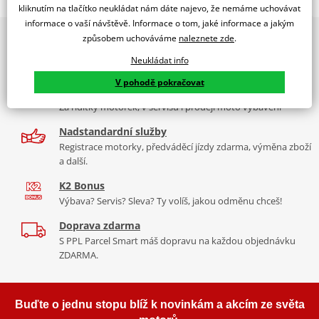
MOTO GUZZI V100 MANDELLO S 23'-24'
kliknutím na tlačítko neukládat nám dáte najevo, že nemáme uchovávat
informace o vaší návštěvě. Informace o tom, jaké informace a jakým
PUIG byl založen v roce 1964 ve Španělsku. Vyrábí se ve městě
2x multibrand showroom
způsobem uchováváme
naleznete zde
.
Tabulka velikostí
Granollers poblíž Barcelony na ploše 8 000 m² v objektu, který se
9 značek motocyklů, servis, oblečení, doplňky i náhradní
dělí na 3 části: komerční, odlitkovou a kovových součástek. Již 40
Neukládat info
Jak se změřit
díly, to vše v Praze a Liberci
let se účastní nejslavnějších závodů motocyklů po celém světě. V
V pohodě pokračovat
Co když mi to nebude
naší nabídce naleznete doplňky a příslušenství například: plexi,
Více než 30 let zkušeností
padací protektory a mnoho dalšího.
Za řídítky motorek, v servisu i prodeji moto vybavení
mounting instructions
PDF
Nadstandardní služby
Zobrazit všechny produkty
značky PUIG
Registrace motorky, předváděcí jízdy zdarma, výměna zboží
a další.
K2 Bonus
Výbava? Servis? Sleva? Ty volíš, jakou odměnu chceš!
Doprava zdarma
S PPL Parcel Smart máš dopravu na každou objednávku
ZDARMA.
Buďte o jednu stopu blíž k novinkám a akcím ze světa