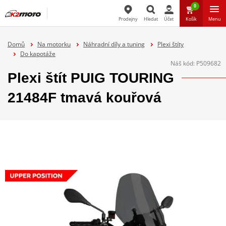
0
Prodejny
Hledat
Účet
Košík
Menu
Hledat
Domů
Na motorku
Náhradní díly a tuning
Plexi štíty
Do kapotáže
Náš kód:
P509682
Plexi štít PUIG TOURING
21484F tmavá kouřová