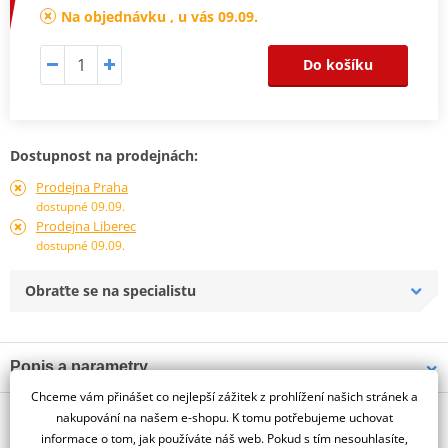
Na objednávku , u vás 09.09.
Do košíku
Dostupnost na prodejnách:
Prodejna Praha
dostupné 09.09.
Prodejna Liberec
dostupné 09.09.
Obraťte se na specialistu
Popis a parametry
Chceme vám přinášet co nejlepší zážitek z prohlížení našich stránek a
Jsme autorizovaný
O výrobci
dealer značky PUIG
nakupování na našem e-shopu. K tomu potřebujeme uchovat
informace o tom, jak používáte náš web. Pokud s tím nesouhlasíte,