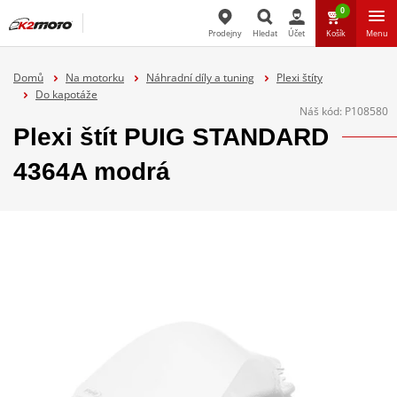
0
Prodejny
Hledat
Účet
Košík
Menu
Hledat
Domů
Na motorku
Náhradní díly a tuning
Plexi štíty
Do kapotáže
Náš kód:
P108580
Plexi štít PUIG STANDARD
4364A modrá