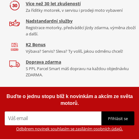
Co když mi to nebude
naší nabídce naleznete doplňky a příslušenství například: plexi,
Více než 30 let zkušeností
padací protektory a mnoho dalšího.
Za řídítky motorek, v servisu i prodeji moto vybavení
Homologation
PDF
Nadstandardní služby
1 271 Kč
2 423 Kč
Zobrazit všechny produkty
značky PUIG
Registrace motorky, předváděcí jízdy zdarma, výměna zboží
Skladem
Skladem
a další.
K2 Bonus
Výbava? Servis? Sleva? Ty volíš, jakou odměnu chceš!
Doprava zdarma
S PPL Parcel Smart máš dopravu na každou objednávku
ZDARMA.
Buďte o jednu stopu blíž k novinkám a akcím ze světa
motorů.
Přihlásit se
Odběrem novinek souhlasím se zasíláním osobních údajů.