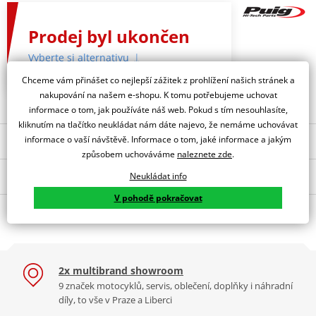
Prodej byl ukončen
Vyberte si alternativu
Chceme vám přinášet co nejlepší zážitek z prohlížení našich stránek a
nakupování na našem e-shopu. K tomu potřebujeme uchovat
informace o tom, jak používáte náš web. Pokud s tím nesouhlasíte,
kliknutím na tlačítko neukládat nám dáte najevo, že nemáme uchovávat
informace o vaší návštěvě. Informace o tom, jaké informace a jakým
Nejoblíbenější kousky z kategorie
způsobem uchováváme
naleznete zde
.
Popis a parametry
Manuální regulační
Plexi štít PUIG RACING
Neukládat info
systém PUIG 9154N černý
8909N černý
V pohodě pokračovat
Jsme autorizovaný
O výrobci
dealer značky PUIG
STANDARD SCREEN YAMAHA YZF-R1 07'-08' C/BLUE
PUIG byl založen v roce 1964 ve Španělsku. Vyrábí se ve městě
2x multibrand showroom
Tabulka velikostí
Granollers poblíž Barcelony na ploše 8 000 m² v objektu, který se
9 značek motocyklů, servis, oblečení, doplňky i náhradní
dělí na 3 části: komerční, odlitkovou a kovových součástek. Již 40
Jak se změřit
díly, to vše v Praze a Liberci
let se účastní nejslavnějších závodů motocyklů po celém světě. V