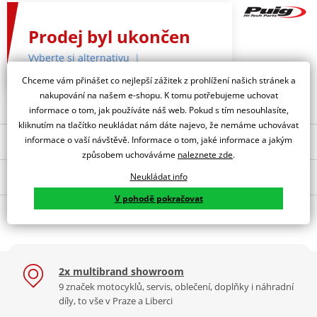
Prodej byl ukončen
Vyberte si alternativu
Chceme vám přinášet co nejlepší zážitek z prohlížení našich stránek a
nakupování na našem e-shopu. K tomu potřebujeme uchovat
informace o tom, jak používáte náš web. Pokud s tím nesouhlasíte,
kliknutím na tlačítko neukládat nám dáte najevo, že nemáme uchovávat
informace o vaší návštěvě. Informace o tom, jaké informace a jakým
Nejoblíbenější kousky z kategorie
způsobem uchováváme
naleznete zde
.
Popis a parametry
Manuální regulační
Plexi štít PUIG RACING
Neukládat info
systém PUIG 9154N černý
8909N černý
V pohodě pokračovat
Jsme autorizovaný
O výrobci
dealer značky PUIG
STANDARD SCREEN YAMAHA TZR50 03-16 C/YELOW
PUIG byl založen v roce 1964 ve Španělsku. Vyrábí se ve městě
2x multibrand showroom
Tabulka velikostí
Granollers poblíž Barcelony na ploše 8 000 m² v objektu, který se
9 značek motocyklů, servis, oblečení, doplňky i náhradní
dělí na 3 části: komerční, odlitkovou a kovových součástek. Již 40
Jak se změřit
díly, to vše v Praze a Liberci
let se účastní nejslavnějších závodů motocyklů po celém světě. V