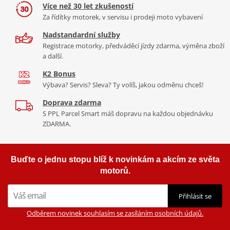
Co když mi to nebude
naší nabídce naleznete doplňky a příslušenství například: plexi,
Více než 30 let zkušeností
padací protektory a mnoho dalšího.
Za řídítky motorek, v servisu i prodeji moto vybavení
Homologation
PDF
Nadstandardní služby
1 271 Kč
2 423 Kč
Zobrazit všechny produkty
značky PUIG
Registrace motorky, předváděcí jízdy zdarma, výměna zboží
Skladem
Skladem
a další.
K2 Bonus
Výbava? Servis? Sleva? Ty volíš, jakou odměnu chceš!
Doprava zdarma
S PPL Parcel Smart máš dopravu na každou objednávku
ZDARMA.
Buďte o jednu stopu blíž k novinkám a akcím ze světa
motorů.
Přihlásit se
Odběrem novinek souhlasím se zasíláním osobních údajů.