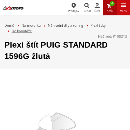
0
Prodejny
Hledat
Účet
Košík
Menu
Hledat
Domů
Na motorku
Náhradní díly a tuning
Plexi štíty
Do kapotáže
Náš kód:
P108313
Plexi štít PUIG STANDARD
1596G žlutá