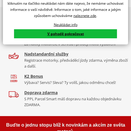
BMW R1300GS TROPHY 23'-24'
kliknutím na tlačítko neukládat nám dáte najevo, že nemáme uchovávat
informace o vaší návštěvě. Informace o tom, jaké informace a jakým
PUIG byl založen v roce 1964 ve Španělsku. Vyrábí se ve městě
2x multibrand showroom
způsobem uchováváme
naleznete zde
.
Tabulka velikostí
Granollers poblíž Barcelony na ploše 8 000 m² v objektu, který se
9 značek motocyklů, servis, oblečení, doplňky i náhradní
dělí na 3 části: komerční, odlitkovou a kovových součástek. Již 40
Neukládat info
Jak se změřit
díly, to vše v Praze a Liberci
let se účastní nejslavnějších závodů motocyklů po celém světě. V
V pohodě pokračovat
Co když mi to nebude
naší nabídce naleznete doplňky a příslušenství například: plexi,
Více než 30 let zkušeností
padací protektory a mnoho dalšího.
Za řídítky motorek, v servisu i prodeji moto vybavení
Nadstandardní služby
Zobrazit všechny produkty
značky PUIG
Registrace motorky, předváděcí jízdy zdarma, výměna zboží
a další.
K2 Bonus
Výbava? Servis? Sleva? Ty volíš, jakou odměnu chceš!
Doprava zdarma
S PPL Parcel Smart máš dopravu na každou objednávku
ZDARMA.
Buďte o jednu stopu blíž k novinkám a akcím ze světa