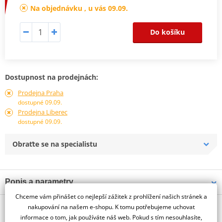
Na objednávku , u vás 09.09.
Do košíku
Dostupnost na prodejnách:
Prodejna Praha
dostupné 09.09.
Prodejna Liberec
dostupné 09.09.
Obraťte se na specialistu
Popis a parametry
Chceme vám přinášet co nejlepší zážitek z prohlížení našich stránek a
Jsme autorizovaný
O výrobci
dealer značky PUIG
nakupování na našem e-shopu. K tomu potřebujeme uchovat
informace o tom, jak používáte náš web. Pokud s tím nesouhlasíte,