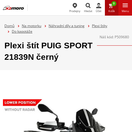
0
Prodejny
Hledat
Účet
Košík
Menu
Hledat
Domů
Na motorku
Náhradní díly a tuning
Plexi štíty
Do kapotáže
Náš kód:
P509680
Plexi štít PUIG SPORT
21839N černý