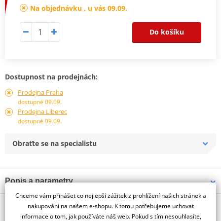
Na objednávku , u vás 09.09.
Do košíku
Dostupnost na prodejnách:
Prodejna Praha
dostupné 09.09.
Prodejna Liberec
dostupné 09.09.
Obraťte se na specialistu
Popis a parametry
Chceme vám přinášet co nejlepší zážitek z prohlížení našich stránek a
Jsme autorizovaný
O výrobci
dealer značky PUIG
nakupování na našem e-shopu. K tomu potřebujeme uchovat
informace o tom, jak používáte náš web. Pokud s tím nesouhlasíte,