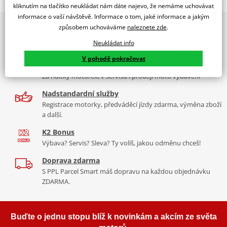
BMW R1300GS 23'-24'
kliknutím na tlačítko neukládat nám dáte najevo, že nemáme uchovávat
informace o vaší návštěvě. Informace o tom, jaké informace a jakým
PUIG byl založen v roce 1964 ve Španělsku. Vyrábí se ve městě
2x multibrand showroom
způsobem uchováváme
naleznete zde
.
Tabulka velikostí
Granollers poblíž Barcelony na ploše 8 000 m² v objektu, který se
9 značek motocyklů, servis, oblečení, doplňky i náhradní
dělí na 3 části: komerční, odlitkovou a kovových součástek. Již 40
Neukládat info
Jak se změřit
díly, to vše v Praze a Liberci
let se účastní nejslavnějších závodů motocyklů po celém světě. V
V pohodě pokračovat
Co když mi to nebude
naší nabídce naleznete doplňky a příslušenství například: plexi,
Více než 30 let zkušeností
padací protektory a mnoho dalšího.
Za řídítky motorek, v servisu i prodeji moto vybavení
Nadstandardní služby
Zobrazit všechny produkty
značky PUIG
Registrace motorky, předváděcí jízdy zdarma, výměna zboží
a další.
K2 Bonus
Výbava? Servis? Sleva? Ty volíš, jakou odměnu chceš!
Doprava zdarma
S PPL Parcel Smart máš dopravu na každou objednávku
ZDARMA.
Buďte o jednu stopu blíž k novinkám a akcím ze světa