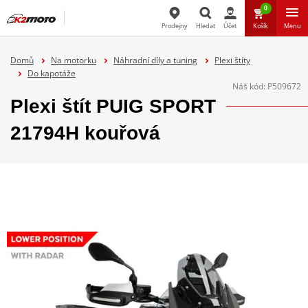
0
Prodejny
Hledat
Účet
Košík
Menu
Hledat
Domů
Na motorku
Náhradní díly a tuning
Plexi štíty
Do kapotáže
Náš kód:
P509672
Plexi štít PUIG SPORT
21794H kouřová