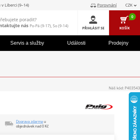
u
v Liberci (9–14)
Porovnání
CZK
0
třebujete poradit?
ntaktujte nás
Po-Pá (9-17), So (9-14)
PŘIHLÁSIT SE
KOŠÍK
Servis a služby
Události
Prodejny
Náš kód:
P403543
Doprava zdarma
u
objednávek nad 0 Kč