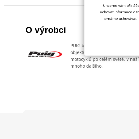
Chceme vám přinášet
uchovat informace o to
nemáme uchovávat in
O výrobci
PUIG byl založen v roce 1964 ve 
objektu, který se dělí na 3 části
motocyklů po celém světě. V naší
mnoho dalšího.