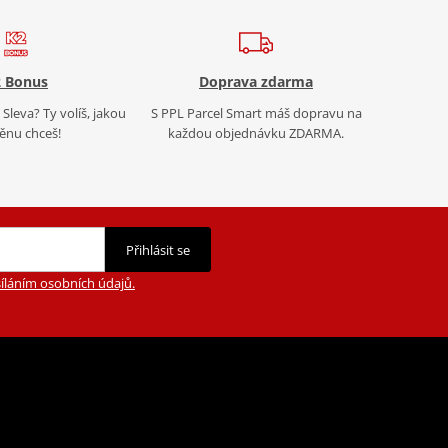
 Bonus
Doprava zdarma
Sleva? Ty volíš, jakou
S PPL Parcel Smart máš dopravu na
nu chceš!
každou objednávku ZDARMA.
Přihlásit se
íláním osobních údajů.