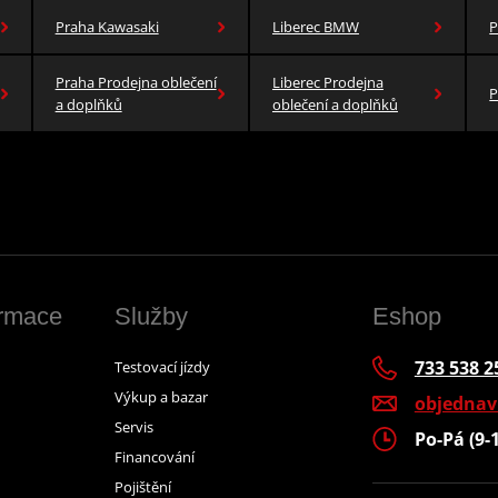
Praha Kawasaki
Liberec BMW
P
Praha Prodejna oblečení
Liberec Prodejna
P
a doplňků
oblečení a doplňků
ormace
Služby
Eshop
733 538 2
Testovací jízdy
Výkup a bazar
objedna
Servis
Po-Pá (9-
Financování
Pojištění