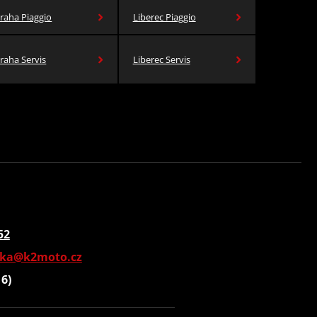
raha Piaggio
Liberec Piaggio
raha Servis
Liberec Servis
52
vka@k2moto.cz
16)