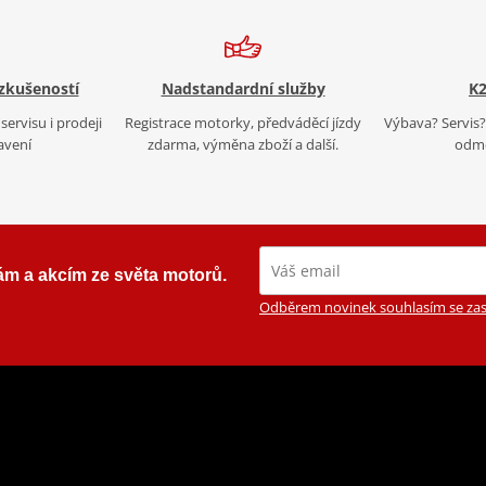
 zkušeností
Nadstandardní služby
K2
servisu i prodeji
Registrace motorky, předváděcí jízdy
Výbava? Servis? 
avení
zdarma, výměna zboží a další.
odmě
ám a akcím ze světa motorů.
Odběrem novinek souhlasím se zas