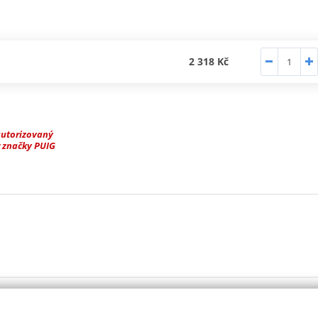
2 318 Kč
autorizovaný
 značky PUIG