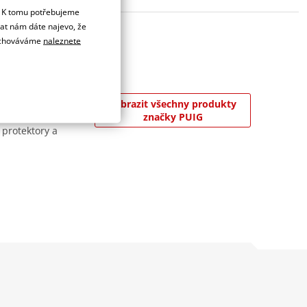
. K tomu potřebujeme
dat nám dáte najevo, že
 uchováváme
naleznete
 8 000 m² v
Zobrazit všechny produkty
jslavnějších závodů
značky PUIG
 protektory a