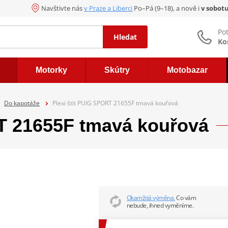
Navštivte nás
v Praze a Liberci
Po–Pá (9–18), a nově i
v sobot
Po
Hledat
Ko
Motorky
Skútry
Motobazar
Do kapotáže
Plexi štít PUIG SPORT 21655F tmavá kouřová
RT 21655F tmavá kouřová
Okamžitá výměna.
Co vám
nebude, ihned vyměníme.