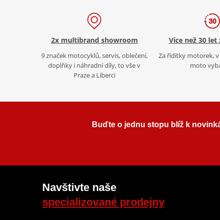
2x multibrand showroom
Více než 30 let
9 značek motocyklů, servis, oblečení,
Za řídítky motorek, v 
doplňky i náhradní díly, to vše v
moto vyb
Praze a Liberci
Buďte o jednu stopu blíž k novink
Navštivte naše
specializované prodejny