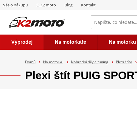
Vše o nákupu
O K2 moto
Blog
Kontakt
Výprodej
Na motorkáře
Na motorku
Domů
Na motorku
Náhradní díly a tuning
Plexi štíty
Plexi štít PUIG SPO