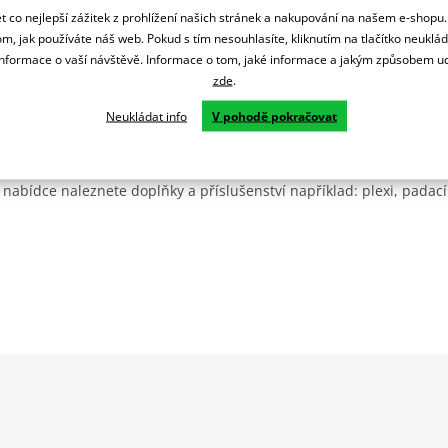
 co nejlepší zážitek z prohlížení našich stránek a nakupování na našem e-shopu
m, jak používáte náš web. Pokud s tím nesouhlasíte, kliknutím na tlačítko neuklá
formace o vaší návštěvě. Informace o tom, jaké informace a jakým způsobem
zde
.
Neukládat info
V pohodě pokračovat
Španělsku. Vyrábí se ve městě Granollers poblíž Barcelony na ploše
: komerční, odlitkovou a kovových součástek. Již 40 let se účastní ne
 nabídce naleznete doplňky a příslušenství například: plexi, padací