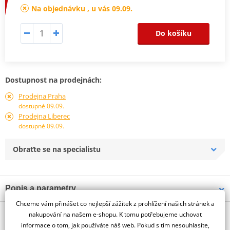
Na objednávku , u vás 09.09.
Do košíku
Dostupnost na prodejnách:
Prodejna Praha
dostupné 09.09.
Prodejna Liberec
dostupné 09.09.
Obraťte se na specialistu
Popis a parametry
Chceme vám přinášet co nejlepší zážitek z prohlížení našich stránek a
Jsme autorizovaný
O výrobci
dealer značky PUIG
nakupování na našem e-shopu. K tomu potřebujeme uchovat
informace o tom, jak používáte náš web. Pokud s tím nesouhlasíte,