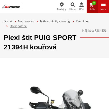
0
Prodejny
Hledat
Účet
Košík
Menu
Hledat
Domů
Na motorku
Náhradní díly a tuning
Plexi štíty
Do kapotáže
Náš kód:
P384856
Plexi štít PUIG SPORT
21394H kouřová