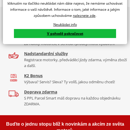
TRIUMPH TIGER 1200 GT/PRO/EXPLORER/ RALLY PRO/ RALLY
kliknutím na tlačítko neukládat nám dáte najevo, že nemáme uchovávat
EXPLORER 22'-23'
informace o vaší návštěvě. Informace o tom, jaké informace a jakým
PUIG byl založen v roce 1964 ve Španělsku. Vyrábí se ve městě
2x multibrand showroom
způsobem uchováváme
naleznete zde
.
Granollers poblíž Barcelony na ploše 8 000 m² v objektu, který se
9 značek motocyklů, servis, oblečení, doplňky i náhradní
Tabulka velikostí
dělí na 3 části: komerční, odlitkovou a kovových součástek. Již 40
Neukládat info
díly, to vše v Praze a Liberci
let se účastní nejslavnějších závodů motocyklů po celém světě. V
Jak se změřit
V pohodě pokračovat
naší nabídce naleznete doplňky a příslušenství například: plexi,
Více než 30 let zkušeností
Co když mi to nebude
padací protektory a mnoho dalšího.
Za řídítky motorek, v servisu i prodeji moto vybavení
Nadstandardní služby
mounting instructions
Zobrazit všechny produkty
značky PUIG
PDF
Registrace motorky, předváděcí jízdy zdarma, výměna zboží
a další.
K2 Bonus
Výbava? Servis? Sleva? Ty volíš, jakou odměnu chceš!
Doprava zdarma
S PPL Parcel Smart máš dopravu na každou objednávku
ZDARMA.
Buďte o jednu stopu blíž k novinkám a akcím ze světa